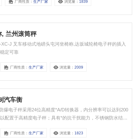
厂商性质：
生产厂家
浏览量：
1839
称, 兰州滚筒秤
S-XC-J 叉车移动式地磅头屯河坐椅称,达坂城轮椅电子秤的插入
作稳定可靠
厂商性质：
生产厂家
浏览量：
2009
定制汽车衡
防爆电子秤采用24位高精度*A/D转换器，内分辨率可以达到200
以配置于高精度电子秤；具有*的抗干扰能力，不锈钢防水结构
防爆环境。
厂商性质：
生产厂家
浏览量：
1823