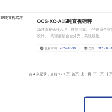
OCS-XC-A15吨直视磅秤
15吨直视磅秤合理、性能可靠。 ·特别适合室内光线昏暗的场合使用。 ·5位LED数码显示字高30mm，超高亮
设计。 ·高强度铝合金外壳，美观轻盈。
更新时间：
2024-10-30
型号：
OCS-XC-
共 4 条记录，当前 1 / 1 页 首页 上一页 下一页 