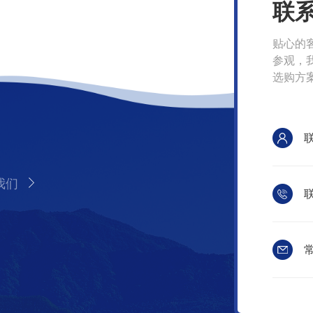
联
贴心的
参观，
选购方
我们
联
常