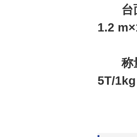
台面
1.2 m×
称量
5T/1k