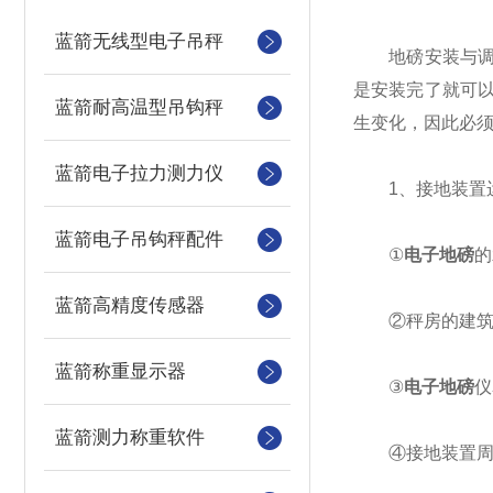
蓝箭无线型电子吊秤
地磅安装与调试
是安装完了就可
蓝箭耐高温型吊钩秤
生变化，因此必
蓝箭电子拉力测力仪
1、接地装置运
蓝箭电子吊钩秤配件
①
电子地磅
的
蓝箭高精度传感器
②秤房的建筑物
蓝箭称重显示器
③
电子地磅
仪
蓝箭测力称重软件
④接地装置周围