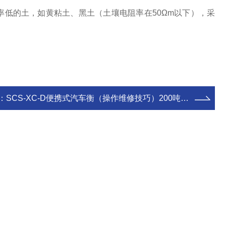
的土，如黄粘土、黑土（土壤电阻率在50Ωm以下），采
：
SCS-XC-D便携式汽车衡（操作维修技巧）200吨以内汽车磅秤