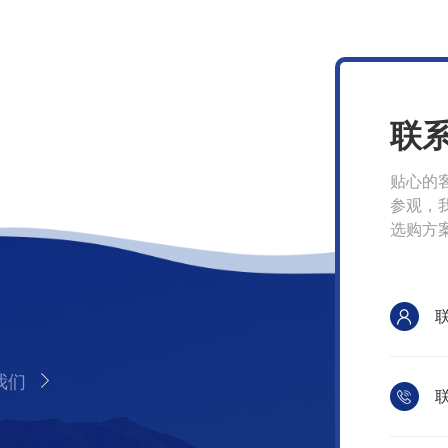
联
贴心的
参观，
选购方
我们
联