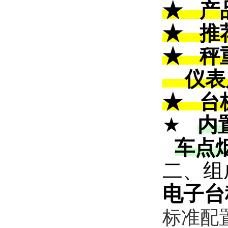
★
产
★
推
★
秤
仪表
★
台
★
内
车点
二、
组
电子台
标准配