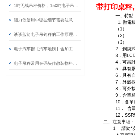
带打印桌秤
1吨无线吊秤价格，150吨电子吊钩秤品质如何？
一、特點
·
测力仪使用中哪些细节需要注意
1.
微電
·
（1）
·
谈谈蓝箭电子吊钩秤的工作原理、构造、使用方法和优点
（2
·
（3
·
2
．觸摸
电子汽车衡【汽车地磅】含加工方法、制作方法
·
3
．用
LC
·
4
．可當
·
电子吊秤常用在码头作散装物料装卸计量 上海台之衡工贸有限公司
5
．具有
·
6
．具有
·
7
．外殼
·
8
．可外
·
9
．含單
·
10
．含單
·
11
．
含
·
12
．
SSR
·
二、注意事項：
1.
請於*
·
＊充電說