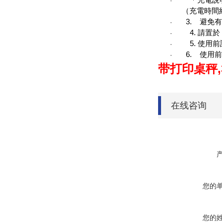
·
（
充電時間
3.
避免有
·
4.
請置於
·
5.
使用前
·
6.
使用前
·
带打印桌秤
在线咨询
您的
您的