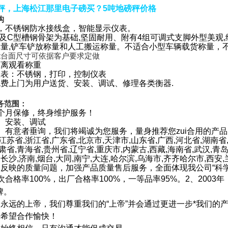
地磅秤，上海松江那里电子磅买？5吨地磅秤价格
构
，不锈钢防水接线盒，智能显示仪表。
钢及C型槽钢骨架为基础,坚固耐用、附有4组可调式支脚外型美观,结
量,铲车铲放称量和人工搬运称量。不适合小型车辆载货称量，
5t,8t,10t台面尺寸可依据客户要求定做
距离观看称重
仪表：不锈钢，打印，控制仪表
费上门为用户送货、安装、调试、修理各类衡器.
务范围：
个月保修，终身维护服务！
、安装、调试
。有意者垂询，我们将竭诚为您服务，量身推荐您zui合用的产品
江苏省,浙江省,广东省,北京市,天津市,山东省,广西,河北省,湖南省
肃省,青海省,贵州省,辽宁省,重庆市,内蒙古,西藏,海南省,武汉,青岛,
,长沙,济南,烟台,大同,南宁,大连,哈尔滨,乌海市,齐齐哈尔市,西安,
户反映的质量问题，加强产品质量售后服务，全面体现我公司
“
科
次合格率
100%
，出厂合格率
100%
，一等品率
95%
。
2
、
2003
年
牌。
是永远的上帝，我们尊重我们的
“
上帝
”
并会通过更进一步*我们的
并希望合作愉快！