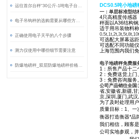
DCS0.5吨小
运往首尔台秤“30公斤-1吨电子台秤”售量*
一：单层标准型结
4
只高精度传感器
电子吊钩秤的选购需要从哪些方面入手
秤面以A36结构
适于用吊装物料称
0.5t,1t,2t,3t,
正确使用电子天平的八个步骤
可选配大屏幕远
可选配不同功能
测力仪使用中哪些细节需要注意
上海范围内我们免
电子地磅秤免费服
防爆地磅秤_双层防爆地磅秤价格_10吨防爆电子地上衡
1
：所售产品十二
2
：免费送货上门
3
：免费咨询服务
公司产品销往全国
:
省,安徽省,新疆,甘
京,深圳,厦门,武汉
为了及时处理用
质量目标：
1
、一
衡器打造衡器*品
我们相信，顾客
公司实地参观，