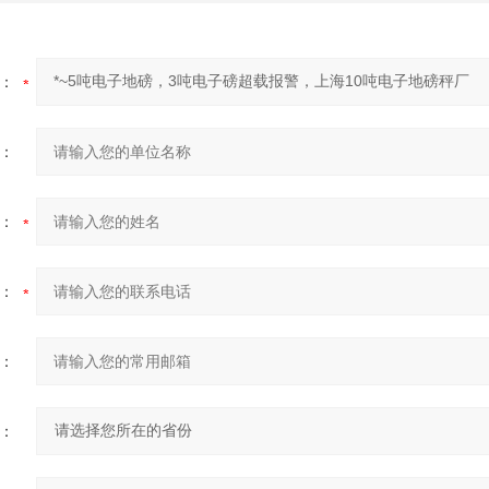
：
：
：
：
：
：