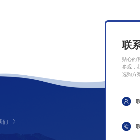
联
贴心的
参观，
选购方
我们
联