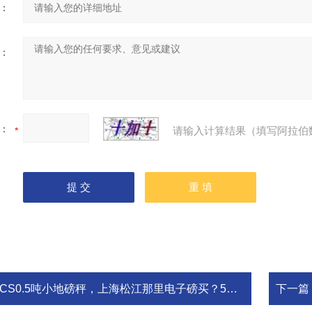
：
：
：
请输入计算结果（填写阿拉伯
CS0.5吨小地磅秤，上海松江那里电子磅买？5吨地磅秤价格
下一篇