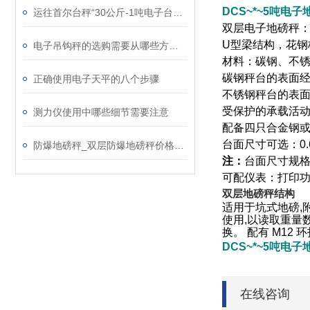
DCS~*~5吨电
运往首尔台秤“30公斤-1吨电子台秤”售量*
双层电子地磅秤
U
型梁结构，花钢
电子吊钩秤的选购需要从哪些方面入手
材料：碳钢、不
碳钢秤台的表面
正确使用电子天平的八个步骤
不锈钢秤台的表
受保护的承载活
测力仪使用中哪些细节需要注意
配备四只合金钢
台面尺寸可选：
0
防爆地磅秤_双层防爆地磅秤价格_10吨防爆电子地上衡
注：
台面尺寸规
可配仪表：打印
双层地磅秤结构
适用于坑式地磅,附
使用,以读取重量
换。 配有 M12 
DCS~*~5吨电
在线咨询