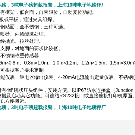
子地磅，3吨电子磅超载报警，上海10吨电子地磅秤厂
：有框架，低台面，自带限位，自动复位功能。
板或平板，通过夹具组焊。
锈钢贴面，全不锈钢，三种可选。
经喷砂、丙烯酸漆处理。
面经抛光、拉丝处理。
动支脚，对地面的要求比较低。
或不锈钢称重传感器
.6m
×
0.8m
、
0.8m
×
1.0m
、
1.0m
×
1.2m
、
1.2m
×
1.5m
、
1.5m
×
3.0m
格可根据客户要求定制
功能仪表、继电器输出仪表、
4-20mA
电流输出定量仪表、不锈钢
有4组碗状压头组件，安装方便。以IP67防水连接盒（Juncti
数据及启动其它功能。可连结RS232接口或直接连接打印机界面
环扣,方便搬运。
子地磅，3吨电子磅超载报警，上海10吨电子地磅秤厂