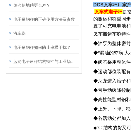
DCS叉车秤厂家产
怎么使地磅更长寿？
叉车式电子秤
是
的搬运和称重同步
电子吊钩秤的正确使用方法及参数
置了可充电电池和
汽车衡
叉车搬运车称
特性
◆油泵为整体密封
电子吊钩秤如何防止串模干扰？
◆*漏油的弊病,大
蓝箭电子吊秤结构特性与工业场景实操应用技术详解
◆阀芯采用整体件
◆运动部位装配有
◆尼龙进入滚子和
◆带手动缓降控制
◆高性能型材钢和
◆上升、下降、移
◆各活动处都加入
◆“C”结构的货