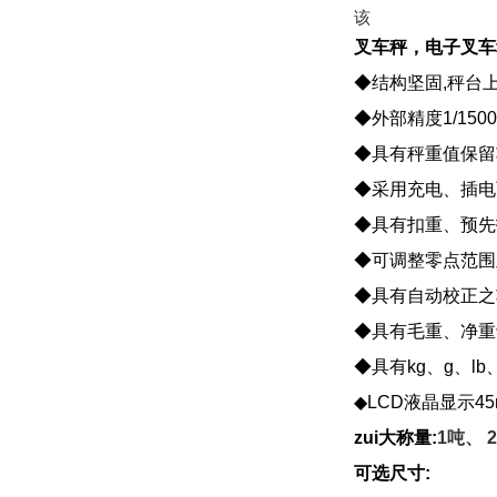
该
叉车秤，电子叉车
◆结构坚固,秤台
◆外部精度1/150
◆具有秤重值保留
◆采用充电、插电
◆具有扣重、预先
◆可调整零点范围
◆具有自动校正之
◆具有毛重、净重
◆具有kg、g、l
◆LCD液晶显示
zui大称量:
1
吨、 
可选尺寸: