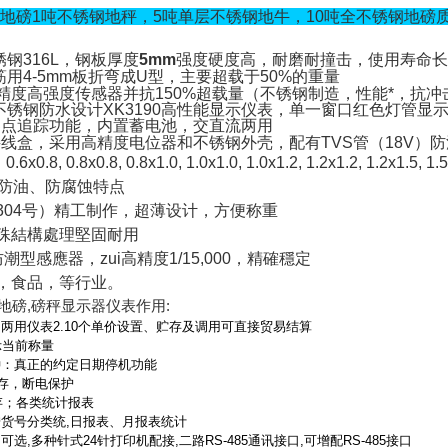
不锈钢地磅1吨不锈钢地秤，5吨单层不锈钢地牛，10吨全不锈钢地磅
锈钢
316L
，钢板厚度
5mm
强度硬度高，耐磨耐撞击，使用寿命长
筋用
4-5mm
板折弯成
U
型，
主要超载于
50%
的重量
精度高强度传感器并抗
150%
超载量（不锈钢制造，性能*，抗冲
不锈钢防水设计
XK3190
高性能显示仪表，单一窗口红色灯管显
零点追踪功能，内置蓄电池，交直流两用
接线盒，采用高精度电位器和不锈钢外壳，配有
TVS
管（
18V
）防
）
0.6x0.8, 0.8x0.8, 0.8x1.0, 1.0x1.0, 1.0x1.2, 1.2x1.2, 1.2x1.5, 1.
防油、防腐蚀特点
304
号）精工制作，超薄设计，方便称重
殊結構處理堅固耐用
潮型感應器，zui高精度
1/15,000
，精確穩定
，食品，等行业。
地磅,磅秤显示器仪表作用:
）两用仪表2.10个单价设置、贮存及调用可直接贸易结算
示当前称量
钟：真正的约定日期停机功能
贮存，断电保护
贮存；各类统计报表
按货号分类统,日报表、月报表统计
可选,多种针式24针打印机配接,二路RS-485通讯接口,可增配RS-485接口