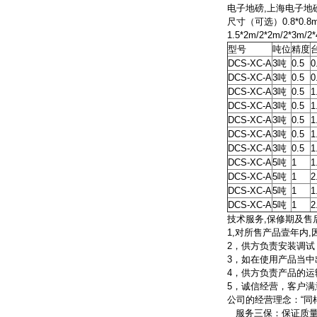
电子地磅,上海电子地磅,磅
尺寸（可选）0.8*0.8m/0.8
1.5*2m/2*2m/2*3m/2*
型号
吨位
精度
DCS-XC-A
3吨
0.5
0
DCS-XC-A
3吨
0.5
0
DCS-XC-A
3吨
0.5
1
DCS-XC-A
3吨
0.5
1
DCS-XC-A
3吨
0.5
1
DCS-XC-A
3吨
0.5
1
DCS-XC-A
3吨
0.5
1
DCS-XC-A
5吨
1
1
DCS-XC-A
5吨
1
2
DCS-XC-A
5吨
1
1
DCS-XC-A
5吨
1
2
技术服务,保修期及售
1,对所售产品壹年内
2，供方负责安装调试
3，如在使用产品当
4，供方负责产品的运
5，诚信经营，客户满意
公司的经营理念：“同
服务三保：保证质量