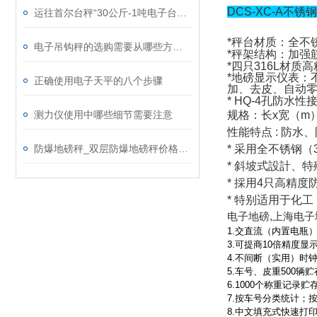
DCS-XC-A
运往首尔台秤“30公斤-1吨电子台秤”售量*
*
秤台材质：全不
电子吊钩秤的选购需要从哪些方面入手
*
秤架结构：
加强
*
四只
316L
材质高
*
地磅显示仪表：
正确使用电子天平的八个步骤
加、去皮、自动
* HQ-4
孔防水性
规格：长
x
宽（
m
测力仪使用中哪些细节需要注意
性能特点
:
防水、
*
采用全不锈钢（
防爆地磅秤_双层防爆地磅秤价格_10吨防爆电子地上衡
*
斜坡式設計、特
*
採用
4
只高精度防
*
特别适用于化工
电子地磅,上海电子
1.交直流（内置电瓶
3.可提商10倍精度显
4.不间断（实用）时
5.车号、皮重500辆
6.1000个称重记录
7.按车号分类统计；
8.中文填充式快速打印