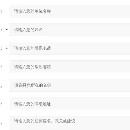
：
：
：
：
：
：
：