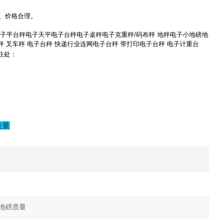
、价格合理。
子平台秤
电子天平
电子台秤
电子桌秤
电子克重秤/码布秤
地秤
电子小地磅
地
秤
叉车秤
电子台秤
快递行业连网电子台秤
带打印电子台秤
电子计重台
往处：
质量