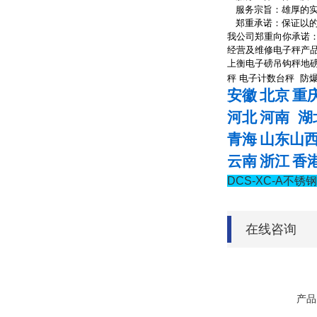
服务宗旨：雄厚的实
郑重承诺：保证以的产
我公司郑重向你承诺：
经营及维修电子秤产品
上衡
电子磅
吊钩秤
地
秤
电子计数台秤
防爆
安徽
北京
重
河北
河南
湖
青海
山东
山
云南
浙江
香
DCS-XC-A
在线咨询
产品