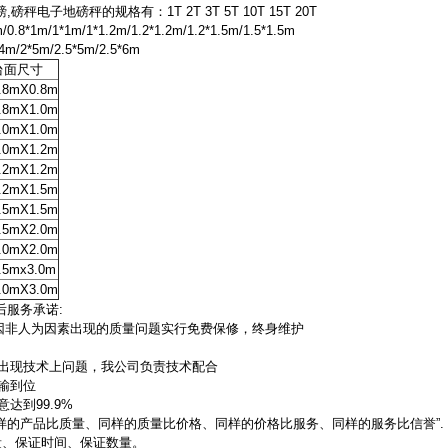
秤电子地磅秤的规格有：1T 2T 3T 5T 10T 15T 20T
*1m/1*1m/1*1.2m/1.2*1.2m/1.2*1.5m/1.5*1.5m
4m/2*5m/2.5*5m/2.5*6m
台面尺寸
.8mX0.8m
.8mX1.0m
.0mX1.0m
.0mX1.2m
.2mX1.2m
.2mX1.5m
.5mX1.5m
.5mX2.0m
.0mX2.0m
.5mx3.0m
.0mX3.0m
后服务承诺:
,因非人为因素出现的质量问题实行免费保修，终身维护
中出现技术上问题，我公司负责技术配合
输到位
达到99.9%
样的产品比质量、同样的质量比价格、同样的价格比服务、同样的服务比信誉”.
、保证时间、保证数量。