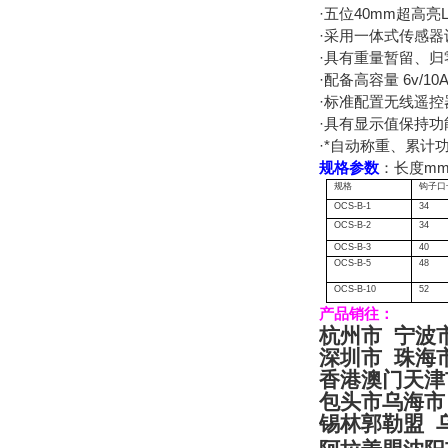
·五位40mm超高
·采用一体式传感器
·具有重量暂留、
·配备高容量 6v/
·标准配置无线遥
·具有显示值保持
·*自动
称重
、累计
规格参数
：长度mm
规格
钩子口
OCS-B-1
34
OCS-B-2
34
OCS-B-3
40
OCS-B-5
48
OCS-B-10
52
产品销往：
杭州市
宁波
深圳市
珠海
香港澳门
天津
包头市
乌海市
锡林郭勒盟