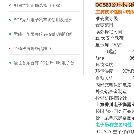
OCS80公斤小吊
如何才能正确选择电子称?
主要技术性能和指
准确度等级
SCS系列电子汽车衡使用及维护保养
置零范围
10
读数稳定时间
无线打印吊称仪表按键功能详解
zui大安全载荷
1
显示屏（A型）
坐椅称有哪些优缺点
（B
型）
40
旋转
36
运往首尔台秤“30公斤-1吨电子台秤”售量*
环境温度
环境湿度
——90
自动关机
内部充电保护电路
外壳铝合金制造
按键防碰撞设计
上海香川电子衡器
较国内外同类产品具
价、菜单式屏幕显
电子
吊秤
主要特性
·OCS-A-型吊