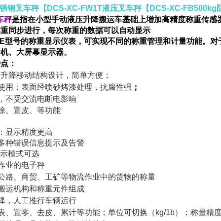
5T不锈钢叉车秤【DCS-XC-FW1T液压叉车秤【DCS-XC-FB500
车秤
是指在小型手动液压升降搬运车基础上增加高精度称重传感
称重同步进行，每次称重的数据可以自动显示
E
型号的称重显示仪表，可实现不同的称重管理和计量功能。对
印机、大屏幕显示器。
特点：
车升降移动结构设计，简单方便；
使用；表面经喷砂烤漆处理，抗腐性强
；
，不受交流电断电影响
除、置皮、等功能
换：显示精度更高
：多种错误信息提示及告警
种显示模式可选
作业的
电子秤
公路、商贸、工矿等物流作业中的货物的称量
动搬运机构和称重元件组成
升降，人工推行车辆运行
仪表、置零、去皮、累计等功能；单位可切换（kg/1b）；称量精