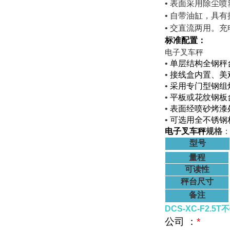
• 表面采用除尘
• 自带油缸，具
•
交直流两用。充
标准配置：
电子叉车秤
•
单层结构全钢秤
•
接线盒内置、美
•
采用专门型钢组
•
平板或花纹钢板
•
表面经喷砂烤漆
•
可选用全不锈钢
电子叉车秤
规格
型号
量程
可读性
秤台尺寸
备注
DCS-XC-F2.
公司 ：
*