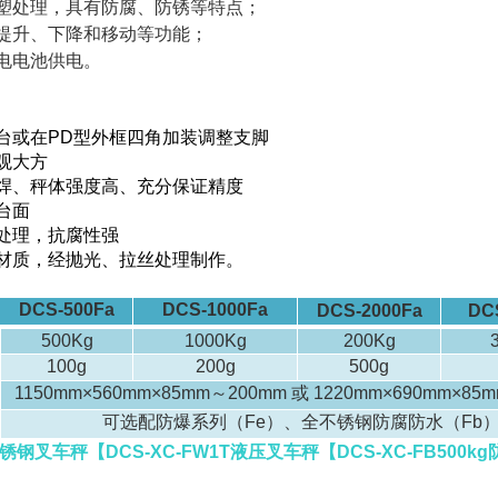
喷塑处理，具有防腐、防锈等特点；
有提升、下降和移动等功能；
电电池供电。
台或在
PD
型外框四角加装调整支脚
观大方
焊、秤体强度高、
充分保证精度
台面
处理，抗腐性强
材质，经抛光、拉丝处理制作。
：
DCS-500Fa
DCS-1000Fa
DCS-2000Fa
DC
500Kg
1000Kg
200Kg
100g
200g
500g
1150mm
×560mm×85mm
～200mm 或 1220mm×690mm×85
可选配防爆系列（Fe）、全不锈钢防腐防水（Fb
5T不锈钢叉车秤【DCS-XC-FW1T液压叉车秤【DCS-XC-FB500