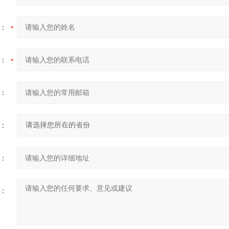
：
：
：
：
：
：