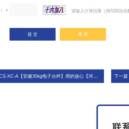
：
请输入计算结果（填写阿拉伯
CS-XC-A【安徽30kg电子台秤】用的放心【河南1T电子台秤】秤圆您所梦
下一篇
联