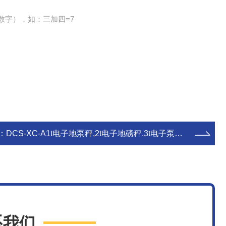
数字），如：三加四=7
：
DCS-XC-A1t电子地泵秤,2t电子地磅秤,3t电子泵秤,5t电子磅秤价格
系我们