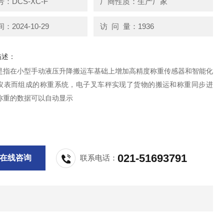
：DCS-XC-F
厂商性质：生产厂家
2024-10-29
访 问 量：1936
描述：
是指在小型手动液压升降搬运车基础上增加高精度称重传感器和智能化
仪表而组成的称重系统，电子叉车秤实现了货物的搬运和称重同步进
称重的数据可以自动显示
021-51693791
在线咨询
联系电话：