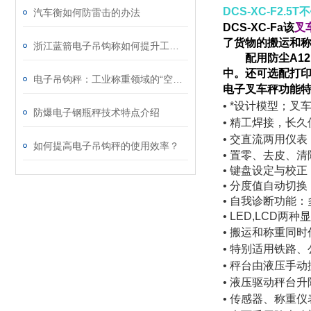
DCS-XC-F2.
汽车衡如何防雷击的办法
DCS-XC-Fa
该
叉
了货物的搬运和
浙江蓝箭电子吊钩称如何提升工业称重效率？
配用防尘
A12
中。还可选配打
电子吊钩秤：工业称重领域的“空中精灵”
电子叉车秤
功能
•
*设计模型；叉
防爆电子钢瓶秤技术特点介绍
•
精工焊接，长久
•
交直流两用仪表
如何提高电子吊钩秤的使用效率？
•
置零、去皮、清
• 键盘设定与校正
• 分度值自动切
• 自我诊断功能
• LED,LCD两
•
搬运和称重同时
•
特别适用铁路、
• 秤台由液压手
• 液压驱动秤台
• 传感器、称重