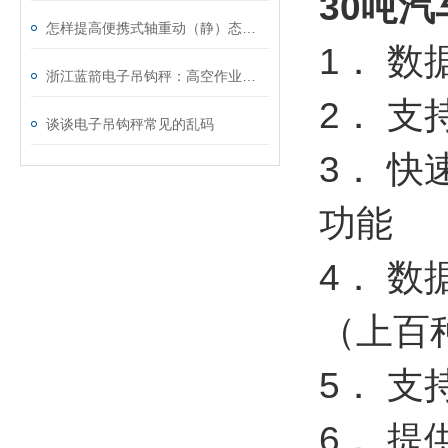
30吨
怎样提高便携式轴重动（静）态汽车衡准确度
1． 
浙江蓝箭电子吊钩秤：高空作业中的可靠称重方案
2． 
谈谈电子吊钩秤常见的乱码
3． 
功能
4． 
（上百
5． 
6． 