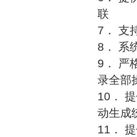
联
7． 
8． 
9． 
录全部
10．
动生成
11．