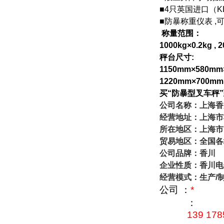
■4
只英国进口（
K
■
防暴称重仪表
,
称量范围：
1000kg
×0.2kg , 
秤
台
尺
寸
:
1150mm
×580mm
1220mm
×700mm
买“防暴型叉车秤
公司名称：上海香
经营地址：上海市
所在地区：上海市
贸易地区：全国各
公司品牌：香川
企业性质：香川电
经营模式：生产
/
公司 ：
*
：
139 178