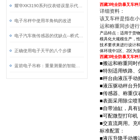
西藏3吨全防暴叉车秤
耀华XK3190系列仪表错误显示代码及解决方法
详细资料：
该叉车秤是指在小
电子吊秤中使用羊角钩的改进
运和称重同步进行
产品特点：适用于货物
电子汽车衡传感器的优缺点--桥式称重传感器
模具化大规模生产，性
技术要求来进行设计
正确使用电子天平的八个步骤
体环境中
1
区、
2
区为
西藏3吨全防暴叉车秤
■
搬运和称重同时
蓝箭电子吊称：重量测量的智能化解决方案
■
特别适用铁路、
■
秤台由液压手动
■
液压驱动秤台升
■
传感器、称重仪
■
表面采用除尘喷
■
自带油缸，具有
■
可配微型打印机
■
交直流两用。充
标
准
配
置
：
■
液压升降手动搬