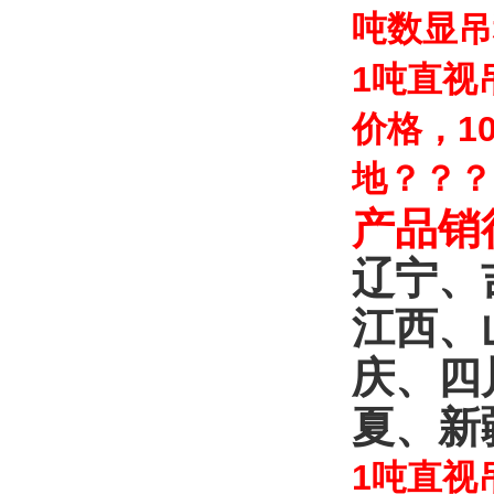
吨数显吊
1吨直视
价格，1
地？？？
产品销
辽宁、
江西、
庆、四
夏、新
1吨直视