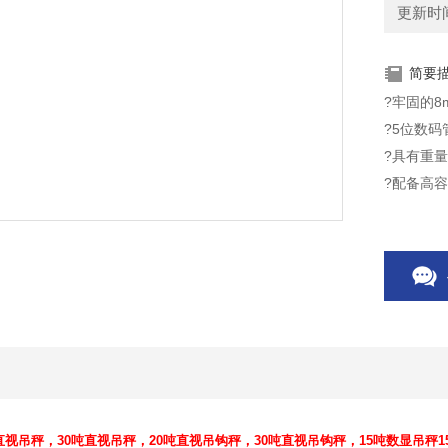
更新时间：
简要
?牢固的
?5位数码
?具有重
?配备高容
?特别适
直视吊秤，30吨直视吊秤，20吨直视吊钩秤，30吨直视吊钩秤，15吨数显吊秤