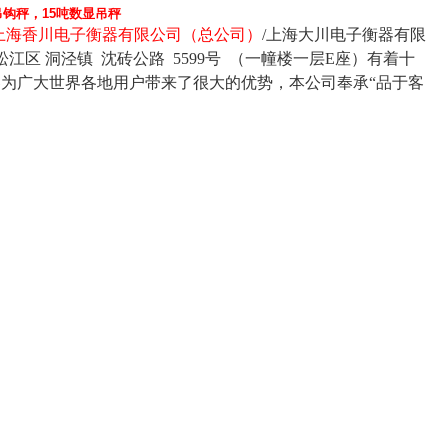
吊钩秤，15吨数显吊秤
上海香川电子衡器有限公司
（
总公司
）
/
上海大川电子衡器有限
松江区 洞泾镇
沈砖公路
5599
号
（
一幢楼一层
E
座
）
有着十
器为广大世界各地用户带来了很大的优势，本公司奉承
“
品于客