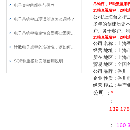
吊钩秤，15吨数显吊
电子桌秤的维护与保养
15吨直视吊秤，20吨
公司
/
上海台之衡
电子吊钩秤出现误差该怎么调整？
多年的创建历史
户、务于客户、
电子吊钩秤稳定性会受哪些因素影响？
15吨直视吊秤，20吨
公司
名称：上海
计数电子桌秤的准确性，该如何校准？
经营
地址：上海
所在
地区：上海
SQB称重模块安装使用说明
贸易
地区：全国
公司
品牌：香川
企业
性质：香川
经营
模式：生产
/
公司 ：
*
：
139 178
:
160 3