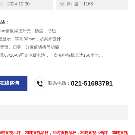
2024-10-30
访 问 量：1166
描述：
8mm钢板焊接外壳，防尘，防磁
管显示，字高30mm，超高亮设计
量暂留、归零、分度值切换等功能
量6v/10Ah可充电蓄电池，一次充电待机长达150小时
合大吨位金属材料的计量
021-51693791
在线咨询
联系电话：
15吨直视吊秤，20吨直视吊秤，30吨直视吊秤，20吨直视吊钩秤，30吨直视