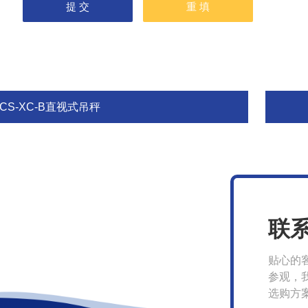
CS-XC-B直视式吊秤
联
贴心的
参观，
选购方