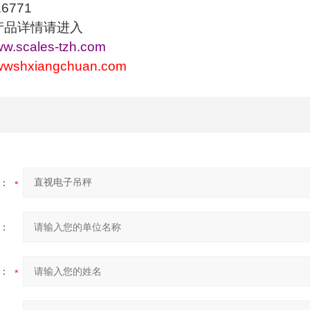
771
产品详情请进入
www.scales-tzh.com
wwwshxiangchuan.com
：
：
：