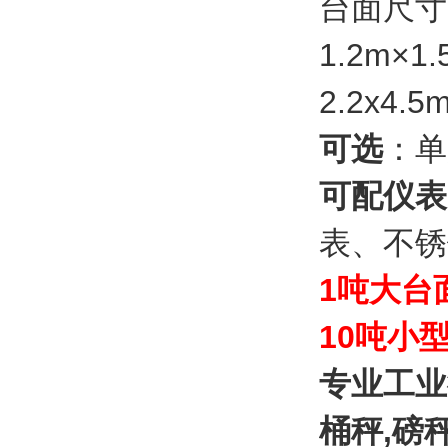
台面尺寸可
1.2m×1
2.2x4.
可选
：单
可配仪表
表、不锈
1吨大台
10吨小
专业工业
桶秤
,
磅