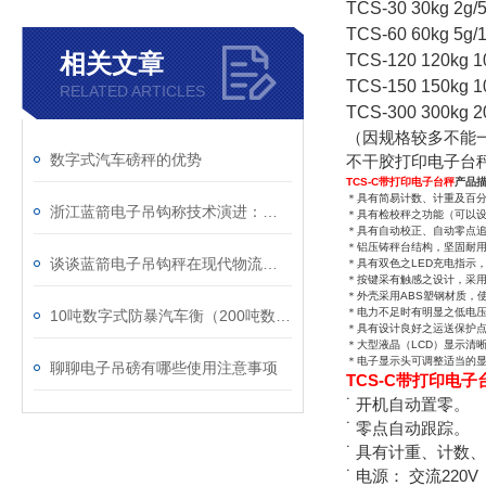
TCS-30 30kg 2g/
TCS-60 60kg 5g/
相关文章
TCS-120 120kg 1
TCS-150 150kg 1
RELATED ARTICLES
TCS-300 300kg 2
（因规格较多不能
数字式汽车磅秤的优势
不干胶打印电子台
TCS-C带打印电子台秤
产品
＊具有简易计数、计重及百
浙江蓝箭电子吊钩称技术演进：从“看得见”到“连得上”
＊具有检校秤之功能（可以设
＊具有自动校正、自动零点
＊铝压铸秤台结构，坚固耐
谈谈蓝箭电子吊钩秤在现代物流中的应用
＊具有双色之LED充电指示
＊按键采有触感之设计，采用
＊外壳采用ABS塑钢材质，
＊电力不足时有明显之低电
10吨数字式防暴汽车衡（200吨数字式汽车衡）
＊具有设计良好之运送保护
＊大型液晶（LCD）显示清
＊电子显示头可调整适当的
聊聊电子吊磅有哪些使用注意事项
TCS-C带打印电子
˙ 开机自动置零。
˙ 零点自动跟踪。
˙ 具有计重、计数
˙ 电源： 交流220V