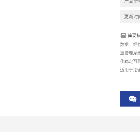
产品型号
更新时间：
简要
数据，经
重管理系
作稳定可
适用于冶
的称重计
有先进水