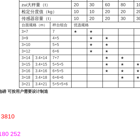
zui大秤量（t）
20
30
60
80
1
检定分度值（kg）
10
10
20
20
2
传感器容量（t）
10
20
20
30
3
台面规格（
m
）
秤台组合
优选规格
3
×7
7
★
★
3
×9
4+5
★
★
3
×10
5+5
★
★
3
×12
6+6
★
★
3
×14
3.
4
×14
7+7
★
★
3
×15
3.4
×15
5+5+5
★
★
★
3
×16
3.4
×16
6+5+5
★
★
★
3
×18
3.4
×18
6+6+6
★
★
3
×21
3.4
×21
5+5+5+6
地磅 可按用户需要设计制造
 3810
180 252