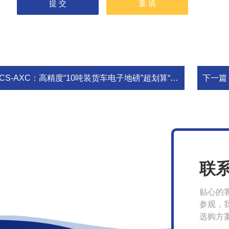
CS-AXC：高精度“10吨装货车电子地磅”超划算“200吨卡车国标过磅衡”
下一篇
联
贴心的
参观，
选购方