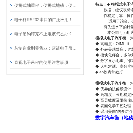
特点：
◆
模拟式电子
便携式轴重秤，便携式地磅，便携式汽车衡，超载检测仪
数据，经仪表标
作稳定可靠、操
电子秤RS232串口的广泛应用！
适用于冶金、矿
有先进水平的计
本公司可为用户
电子吊钩秤充不上电该怎么办？
模拟式电子汽车衡 （
◆
高精度：OIML Ⅲ
从制造业到零售业：蓝箭电子吊钩称的应用全解析！
◆
外表美观端庄，过
◆
模块化秤台，多单
◆
数字显示毛重、净
直视电子吊秤的使用注意事项
◆
人机对话、高分辨
◆
ep仪表带微打
模拟式电子汽车衡 （
◆
优异的抗偏载设计
◆
高精度，长期稳定
◆
高灵敏度及阻抗输
◆
表面化学工艺处理
◆
采用美国*的多层介
数字汽车衡（地