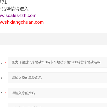
771
产品详情请进入
www.scales-tzh.com
wwwshxiangchuan.com
：
：
：