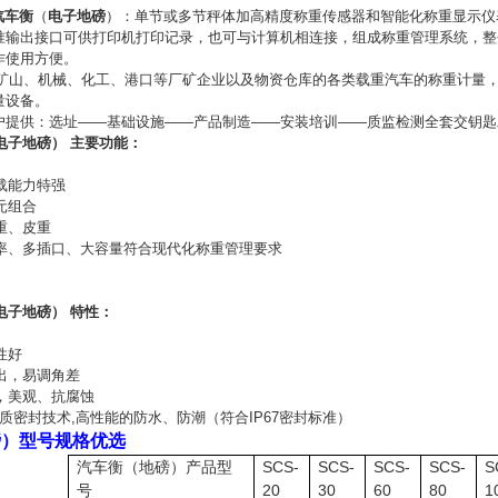
汽车衡
（
电子地磅
）：单节或多节秤体加高精度称重传感器和智能化称重显示仪
准输出接口可供打印机打印记录，也可与计算机相连接，组成称重管理系统，整
作使用方便。
山、机械、化工、港口等厂矿企业以及物资仓库的各类载重汽车的称重计量
量设备。
提供：选址——基础设施——产品制造——安装培训——质监检测全套交钥匙
电子地磅） 主要功能：
载能力特强
元组合
重、皮重
率、多插口、大容量符合现代化称重管理要求
电子地磅） 特性：
性好
出，易调角差
，美观、抗腐蚀
质密封技术,高性能的防水、防潮（符合IP67密封标准）
磅）型号规格优选
汽车衡（地磅）产品型
SCS-
SCS-
SCS-
SCS-
S
号
20
30
60
80
1