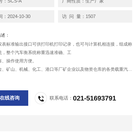
：SCS-A
厂商性质：生产厂家
2024-10-30
访 问 量：1507
描述：
仪表标准输出接口可供打印机打印记录，也可与计算机相连接，组成称
统，整个汽车衡系统称重迅速准确、工
靠、操作使用方便。
金、矿山、机械、化工、港口等厂矿企业以及物资仓库的各类载重汽车
量，是具
平的计量设备。
021-51693791
在线咨询
联系电话：