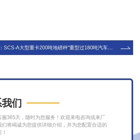
：
SCS-A大型重卡200吨地磅秤“重型过180吨汽车磅”搅拌机过车衡价格
系我们
客服365天，随时为您服务！欢迎来电咨询或来厂
我们将竭诚为您提供详细介绍，并为您配置合适的
案！