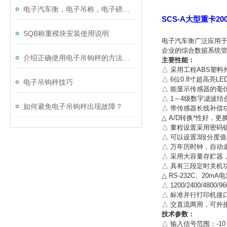
电子汽车衡，电子吊称，电子磅称，电子叉车秤，防暴电子秤，电子台秤，电子天平...
SCS-A大型重卡2
SQB称重模块安装使用说明
电子汽车衡广泛应用于
企业的综合数据系统
介绍正确使用电子吊钩秤的方法及参数
主要性能：
△ 采用工程ABS塑
△ 6位0.8寸超高亮L
电子吊钩秤技巧
△ 能显示传感器的毫
△ 1～4级数字滤波结
如何避免电子吊钩秤出现故障？
△ 带传感器长线补偿
△ A/D转换*性好，
△ 量程设置采用密码
△ 可以设置3段分度
△ 万年历时钟，自动
△ 采用大容量存贮器
△ 具有三段定时关机
△ RS-232C、20
△ 1200/2400/4800
△ 标准并行打印机接
△ 交直流两用，可外
技术参数：
△ 输入信号范围：-10