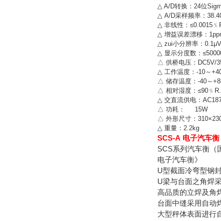
△ A/D转换：24位Sigm
△ A/D采样频率：38.40
△ 非线性：≤0.0015﹪F
△ 增益误差漂移：1pp
△ zui小分辨率：0.1μV
△ 显示分度数：≤5000
△ 供桥电压：DC5V/
△ 工作温度：-10～+4
△ 储存温度：-40～+8
△ 相对湿度：≤90﹪R.
△ 交直流供电：AC187
△ 功耗： 15W
△ 外形尺寸：310×230
△ 重量：2.2kg
SCS-A 电子汽车衡
SCS系列汽车衡（
电子汽车衡》
U型截面冷弯型钢
U梁与台面之角焊
高品质的立焊及角
台面中缝采用自动
大型秤体表面进行