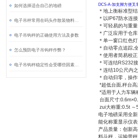
DCS-A-加支脚方便叉
如何选择适合自己的地磅
＊地上衡标准型结
＊以IP67防水连接
电子吊秤常用在码头作散装物料装卸计量 上海台之衡工贸有限公司
＊可轻易的与重量
＊广泛应用于仓库
电子吊钩秤的正确使用方法及参数
＊单一窗口红色灯
＊自动零点追踪,
怎么预防电子吊钩秤作弊？
＊使用者简易校正
＊可连结RS23
电子吊钩秤稳定性会受哪些因素影响？
＊连结10公尺内
＊自动归零，操作
*超低台面,秤台高
*适用于人力车辆称
台面尺寸:0.6m×0
zui大称重:0.5t ～5
电子地磅
采用全新
能化称重显示仪表
产品质量：创新高
料斗秤，运输带秤