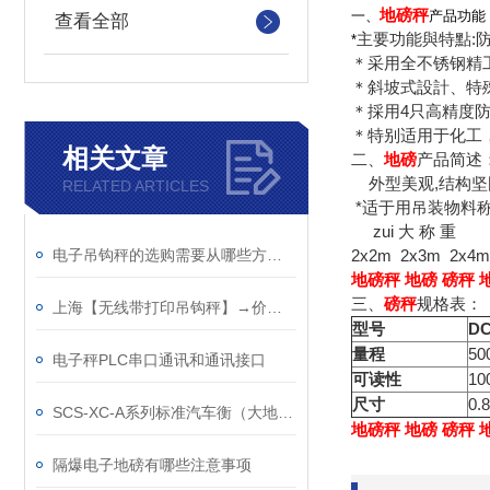
地磅秤
一、
产品功能
查看全部
主要功能與特點:
*
＊采用全不锈钢精
＊斜坡式設計、特
＊採用4只高精度防潮
＊特别适用于化工
相关文章
二、
地磅
产品简述
外型美观,结构坚固
RELATED ARTICLES
*适于用吊装物料
zui 大 称 重 0.5t
电子吊钩秤的选购需要从哪些方面入手
2x2m 2x3m 
地磅秤 地磅 磅秤
三、
磅秤
规格表：
上海【无线带打印吊钩秤】→价格合理
型号
DC
量程
50
电子秤PLC串口通讯和通讯接口
可读性
10
尺寸
0.
SCS-XC-A系列标准汽车衡（大地磅）
地磅秤 地磅 磅秤
隔爆电子地磅有哪些注意事项