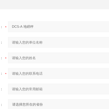
：
：
：
：
：
：