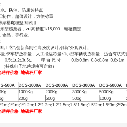
：
防水、防油、防腐蚀特点
工制作，超薄设计，方便称重
殊結構處理堅固耐用
型感應器，zui高精度1/15,000，精確穩定
，食品，等行业。
：
,工艺*,创新高刚性高强度设计,创新*外观设计。
称量,铲车铲放称量，人工搬运称量和小型车辆载货称量，适合有坑式
,1t,2t,3t,5t,。 秤 台 尺 寸 0.6x0.8m 0.8x0.8m 0.8x1m 1x1m
2x4m （特殊电子地磅规格可定做）
 地磅秤价格 地磅秤厂家
S-500A
DCS-1000A
DCS-2000A
DCS-3000A
DCS-5000A
0Kg
1000Kg
200Kg
3000Kg
5000Kg
0g
200g
500g
500g
1000g
8*1m;1*1m;1*1.2m;1.2*1.2m;1.2*1.5m;1.5*1.5m;1.5*2m;1.5*3m;2*2
 地磅秤价格 地磅秤厂家