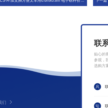
CS-A-加支脚方便叉车用0.6mx0.8m“电子磅秤价格”零点六米成语零点八米“电子地磅称厂家”
下一篇
联
贴心的
参观，
选购方
我们
联