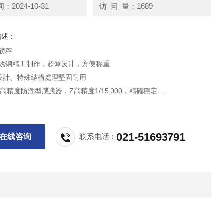
2024-10-31
访 问 量：1689
描述：
地磅秤
不锈钢精工制作，超薄设计，方便称重
設計、特殊結構處理堅固耐用
高精度防潮型感應器，Z高精度1/15,000，精確穩定
用于化工，食品，等行业。
021-51693791
在线咨询
联系电话：