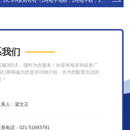
：
DCS-A贰铃铃铃（1吨电子地磅；2吨电子磅；3吨电子地磅秤；5吨电子磅秤）*活动
系我们
客服365天，随时为您服务！欢迎来电咨询或来厂
我们将竭诚为您提供详细介绍，并为您配置合适的
案！
联系人：梁文正
系电话：021-51693791