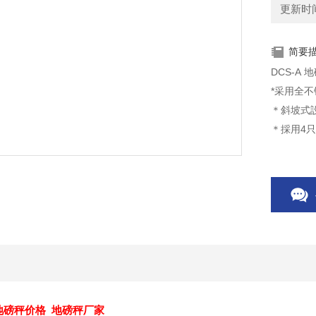
更新时间：
简要
DCS-A 
*采用全
＊斜坡式
＊採用4只
＊特别适
 地磅秤价格 地磅秤厂家