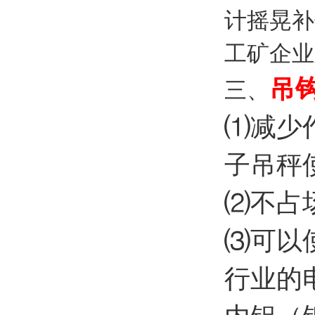
计摇晃补
工矿企业
吊
三、
⑴减少
子吊秤
⑵不占
⑶可以
行业的