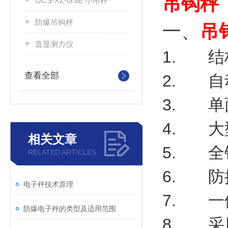
吊钩秤
OCS-XZ-GSE 小吊秤
防爆吊钩秤
一、
吊
直显测力仪
1. 结
查看全部
2. 自
3. 单
4. 大
相关文章
5. 全
RELATED ARTICLES
6. 防
电子秤技术原理
7. 一
防爆电子秤的类型及适用范围
8. 采