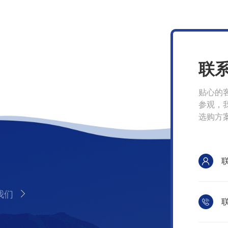
联
贴心的
参观，
选购方
我们
联