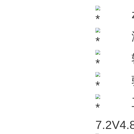
zui
激励
输入信
驱动
工作
7.2V4.