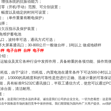
术，增强系统的抗振动能力；
置零（开机/手动）范围、可分别设置；
度、幅度以及稳定的时间可设置；
功能；（单件重量有断电保护）
选择；
有欠压指示及保护装置；
AH免维护蓄电池
2通讯口，波特率可选，通讯方式可选；
流环大屏幕通讯口；30-800公斤一般做台秤，1吨以上 做成地磅秤
台秤 电子台秤 台秤 电子秤
介绍：
、运输业及其它各种行业中发挥作用，具备称重的各项功能、操作简
。
耗低，由于*设计，功耗低，内置电池在通常条件下可达500小时以上
好，1/3000的高精度和的可靠性是您进行正确、迅速计量的可靠保
讯功能，具有标准RS232C通讯接口，半双工通信方式，使您可以通
喷涂台面，清洁耐用。
诺：
服务，这是我们对您永远的承诺。诚信是我们公司的企业文化。一切为您着想：这是
以在中国衡器市场的激烈竞争中保持持续。我们期望能为国内外广大用户提供、zui强