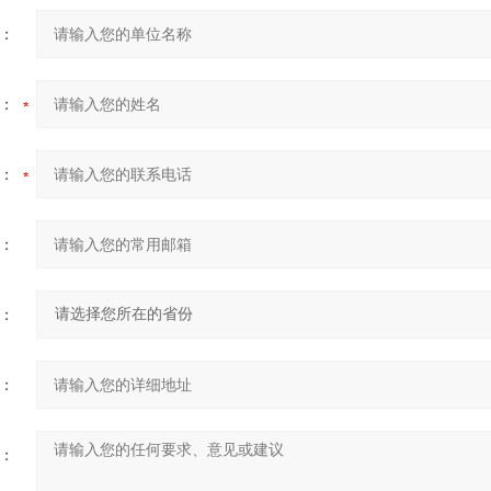
：
：
：
：
：
：
：