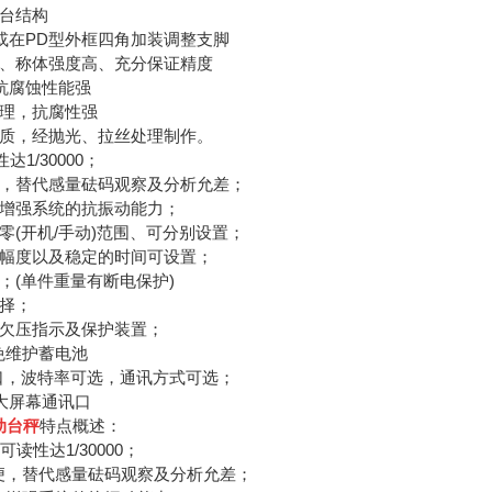
台结构
台或在PD型外框四角加装调整支脚
焊、称体强度高、充分保证精度
，抗腐蚀性能强
处理，抗腐性强
材质，经抛光、拉丝处理制作。
达1/30000；
便，替代感量砝码观察及分析允差；
，增强系统的抗振动能力；
零(开机/手动)范围、可分别设置；
、幅度以及稳定的时间可设置；
；(单件重量有断电保护)
选择；
有欠压指示及保护装置；
H免维护蓄电池
通讯口，波特率可选，通讯方式可选；
环大屏幕通讯口
动台秤
特点概述：
可读性达1/30000；
方便，替代感量砝码观察及分析允差；