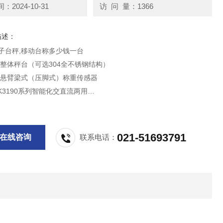
2024-10-31
访 问 量：1366
描述：
电子台秤,移动台称多少钱一台
度整体秤台（可选304全不锈钢结构）
度悬臂梁式（压脚式）称重传感器
K3190系列智能化交直流两用
4、全不锈钢防浪涌接线盒 .
021-51693791
在线咨询
联系电话：