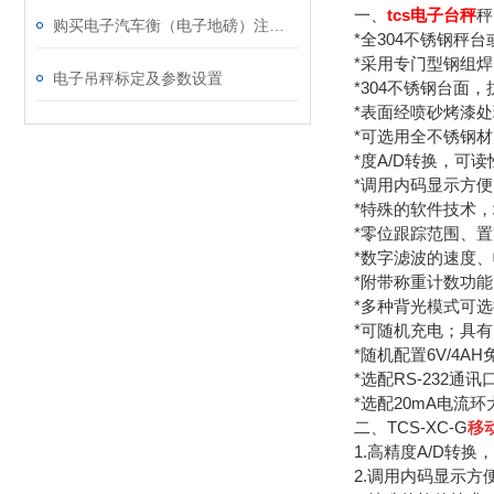
一、
tcs电子台秤
秤
购买电子汽车衡（电子地磅）注意事向
*全304不锈钢秤
*采用专门型钢组
电子吊秤标定及参数设置
*304不锈钢台面
*表面经喷砂烤漆
*可选用全不锈钢
*度A/D转换，可读性
*调用内码显示方
*特殊的软件技术
*零位跟踪范围、置
*数字滤波的速度
*附带称重计数功能
*多种背光模式可
*可随机充电；具
*随机配置6V/4A
*选配RS-232
*选配20mA电流
二、TCS-XC-G
移
1.高精度A/D转换，
2.调用内码显示