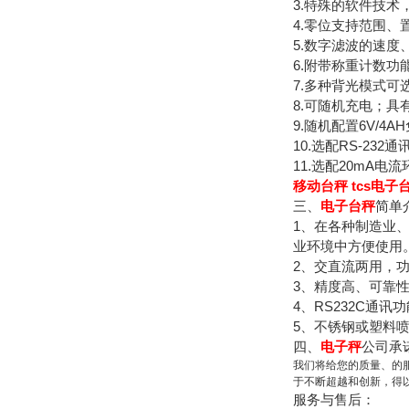
3.特殊的软件技
4.零位支持范围、
5.数字滤波的速
6.附带称重计数
7.多种背光模式可
8.可随机充电；具
9.随机配置6V/4
10.选配RS-23
11.选配20mA电
移动台秤 tcs电子
三、
电子台秤
简单
1、在各种制造业
业环境中方便使用
2、交直流两用，功
3、精度高、可靠性
4、RS232C通
5、不锈钢或塑料
四、
电子秤
公司承
我们将给您的质量、的
于不断超越和创新，得
服务与售后：