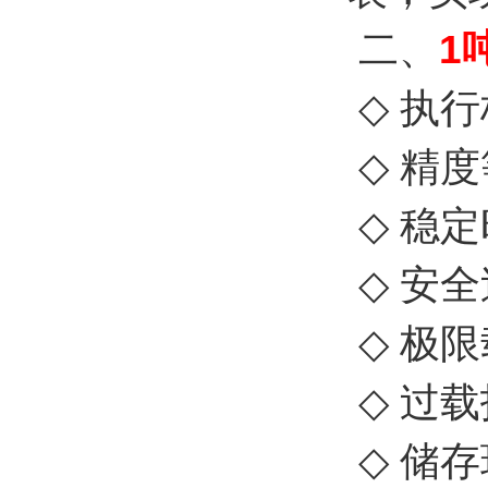
二、
1
◇
执行
◇
精度
◇
稳定
◇
安全
◇
极限
◇
过载
◇
储存