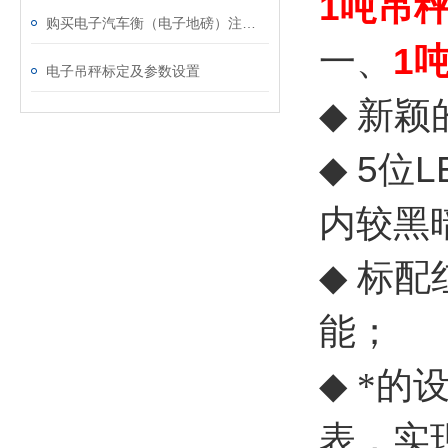
1吨吊
购买电子汽车衡（电子地磅）注意事向
一、
1
电子吊秤标定及参数设置
◆
新颖
◆
5
位
L
内较黑
◆
标配
能；
◆
*的
表，实