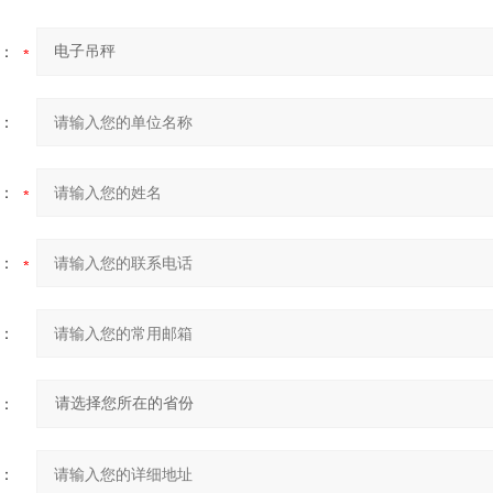
：
：
：
：
：
：
：