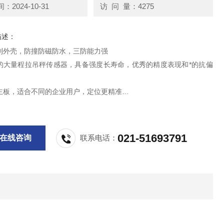
2024-10-31
访 问 量：4275
描述：
制外壳，防撞防磁防水，三防能力强
的大量程拉吊秤传感器，具备强度长寿命，优秀的精度表现和*的抗偏
主板，适合不同的企业用户，定位更精准
位字高40mm的LED显示，具备统计累加记忆功能
和功能扩展模块，满足不同行业和各种工况，让客户的设想成为可能
021-51693791
在线咨询
联系电话：