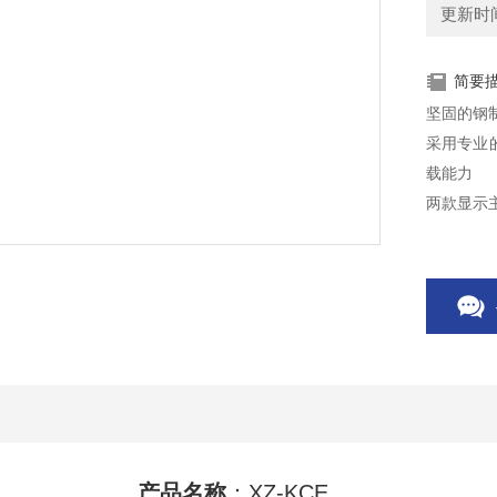
更新时间：
简要
坚固的钢
采用专业
载能力
两款显示
KCE为五
丰富附件
产品名称
：XZ-KCE