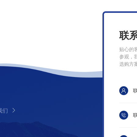
联
贴心的
参观，
选购方
我们
联