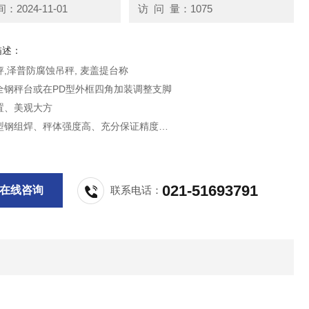
2024-11-01
访 问 量：1075
描述：
,泽普防腐蚀吊秤, 麦盖提台称
全钢秤台或在PD型外框四角加装调整支脚
置、美观大方
型钢组焊、秤体强度高、充分保证精度
纹钢板台面
砂烤漆处理，抗腐性强
不锈钢材质，经抛光、拉丝处理制作。
021-51693791
在线咨询
联系电话：