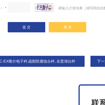
：
请输入计算结果（填写阿拉伯
XC-EX喀什电子秤,疏附防腐蚀台秤, 岳普湖台秤
下一
联