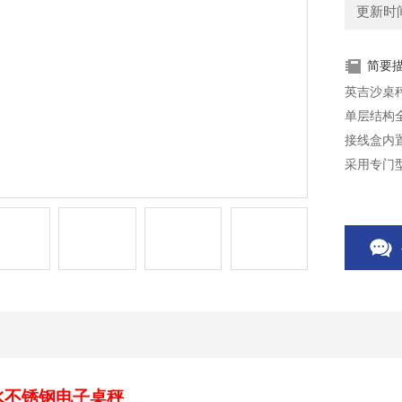
更新时间：
简要
英吉沙桌秤
单层结构
接线盒内
采用专门
平板或花
表面经喷
可选用全
水不锈钢电子桌秤