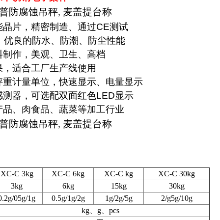
普防腐蚀吊秤
麦盖提台称
,
能晶片，精密制造、通过
CE
测试
：优良的防水、防潮、防尘性能
料制作，美观、卫生、高档
果，适合工厂生产线使用
秤重计量单位，快速显示、电量显示
感测器，可选配双面红色
LED
显示
产品、肉食品、蔬菜等加工行业
普防腐蚀吊秤
麦盖提台称
,
XC-C 3kg
XC-C 6kg
XC-C kg
XC-C 30kg
3kg
6kg
15kg
30kg
0.2g
/05g/1g
0.5g
/1g/2g
1g
/2g/5g
2/g5g/10g
kg
、g、pcs