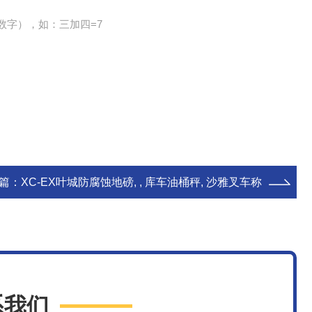
数字），如：三加四=7
篇：
XC-EX叶城防腐蚀地磅, , 库车油桶秤, 沙雅叉车称
系我们