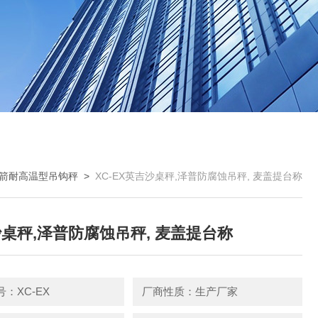
箭耐高温型吊钩秤
>
XC-EX英吉沙桌秤,泽普防腐蚀吊秤, 麦盖提台称
桌秤,泽普防腐蚀吊秤, 麦盖提台称
：XC-EX
厂商性质：生产厂家