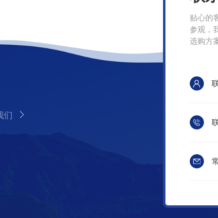
贴心的
参观，
选购方
我们
联
常