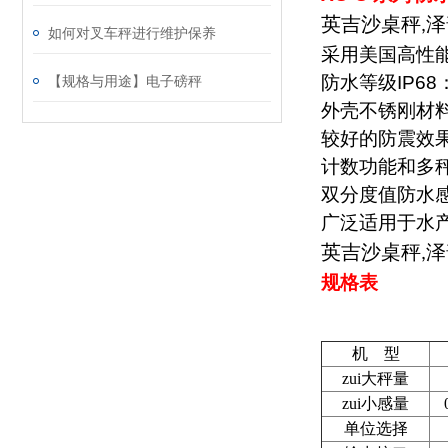
英吉沙桌秤
泽
,
如何对叉车秤进行维护保养
采用美国高性
防水等级
IP68
【规格与用途】电子磅秤
外壳不锈刚材
较好的防震效
计数功能和多
双分度值防水
广泛适用于水
英吉沙桌秤
泽
,
规格表
机 型
zui大秤量
zui小感量
单位选择