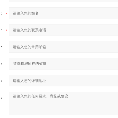
：
：
：
：
：
：