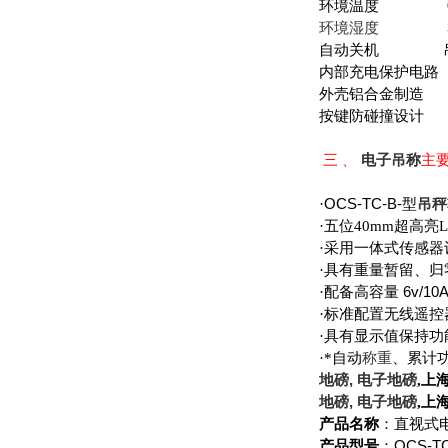
环境温度
30
环境湿度
自动关机
内部充电保护电路
外壳铝合金制造
按键防碰撞设计
三﹑
电子吊称
主
OCS-TC-B-
·
型
吊秤
·五位
40mm
超高亮
·采用一体式传感器
·具有重量暂留、
6v/10
·配备高容量
·标准配置无线遥
·具有显示值保持功
·*自动
称重
、累计
,
地磅
电子地磅
,
上
,
地磅
电子地磅
,
上
产品名称
：
直视式
OCS-T
产品型号
：