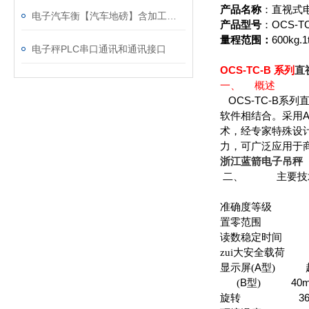
产品名称
：
直视式
电子汽车衡【汽车地磅】含加工方法、制作方法
OCS-T
产品型号
：
600kg
.1
量程范围：
电子秤PLC串口通讯和通讯接口
OCS-TC-B
系列
直
一、
概述
OCS-TC-B
系列
A
软件相结合。采用
术，经专家特殊设
力，可广泛应用于
浙江蓝箭电子吊秤
二、
主要技
准确度等级
10
置零范围
读数稳定时间
1
zui大安全载荷
A
显示屏
(
型
)
B
40m
(
型
)
36
旋转