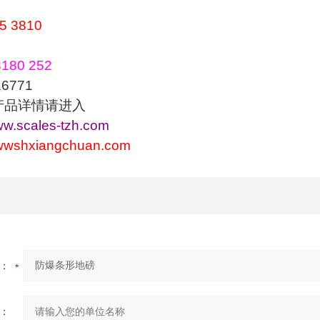
5 3810
180 252
771
产品详情请进入
www.scales-tzh.com
wwwshxiangchuan.com
：
：