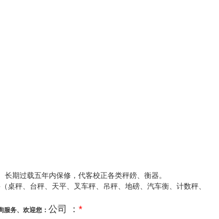
、长期过载五年内保修，代客校正各类秤鎊、衡器。
秤（桌秤、台秤、天平、叉车秤、吊秤、
地磅、汽车衡、计数秤、
公司 ：
*
询服务、欢迎您：