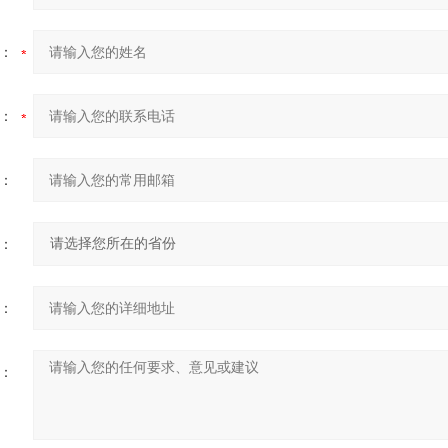
：
：
：
：
：
：