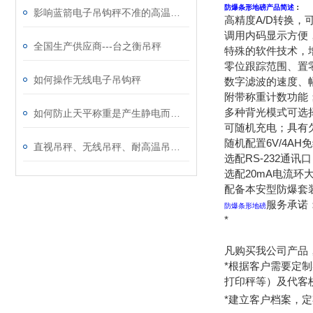
防爆条形地磅产品简述
：
影响蓝箭电子吊钩秤不准的高温因素说明
A/D
高精度
转换，
调用内码显示方便
全国生产供应商---台之衡吊秤
特殊的软件技术，
零位跟踪范围、置
如何操作无线电子吊钩秤
数字滤波的速度、
附带称重计数功能
多种背光模式可选
如何防止天平称重是产生静电而影响称重结果
可随机充电；具有
6V/4AH
随机配置
免
直视吊秤、无线吊秤、耐高温吊秤、直视小量程分类及用途
RS-232
选配
通讯口
20mA
选配
电流环
配备本安型防爆套
服务承诺
防爆条形地磅
*
凡购买我公司产品
*
根据客户需要定制
打印秤等）及代客
*
建立客户档案，定