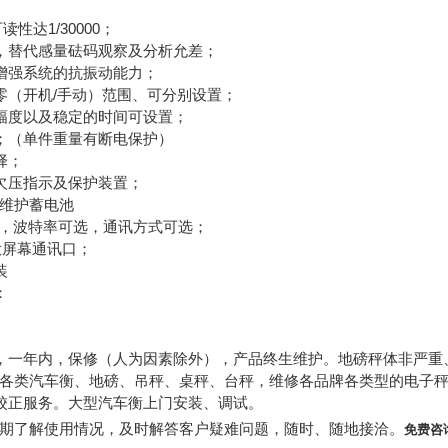
1/30000
可读性达
；
，替代感量砝码观察及分析允差；
增强系统的抗振动能力；
/
零（开机
手动）范围、可分别设置；
幅度以及稳定的时间可设置；
；（单件重量有断电保护）
择；
欠压指示及保护装置；
维护蓄电池
，波特率可选，通讯方式可选；
大屏幕通讯口；
装
：
，一年内，保修（人为因素除外），产品终生维护。地磅秤体非严重
各类汽车衡、地磅、吊秤、桌秤、台秤，
维修各品牌各类型的电子
校正服务。
大型汽车衡上门安装、调试。
期了解使用情况，及时解答客户疑难问题，随时、随地接洽。
免费咨