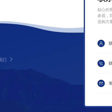
贴心的
参观，
选购方
我们
联
常