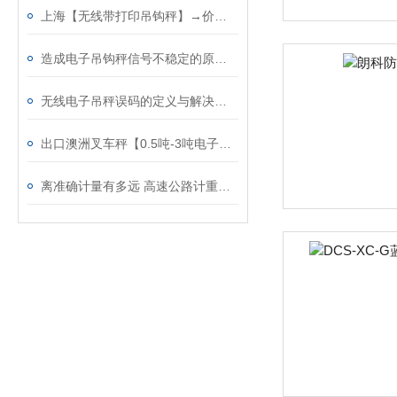
上海【无线带打印吊钩秤】→价格合理
造成电子吊钩秤信号不稳定的原因有哪些？
无线电子吊秤误码的定义与解决方法
出口澳洲叉车秤【0.5吨-3吨电子叉车秤】亚洲品牌
离准确计量有多远 高速公路计重收费上海汽车磅秤 上海电子地磅 电子吊钩秤 防暴电子秤 电子磅秤