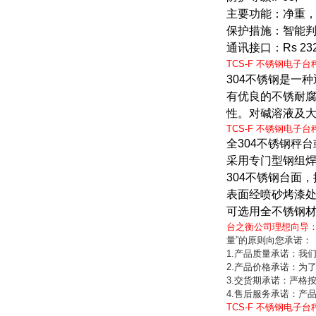
主要功能：净重
保护措施：智能
通讯接口：
Rs 23
TCS-F
不锈钢电子台
304
不锈钢是一种
有优良的不锈耐腐
性。对碱溶液及
TCS-F
不锈钢电子台
全
304
不锈钢秤台
采用专门型钢组
304
不锈钢台面，
表面经喷砂烤漆
可选用全不锈钢
台之衡公司理想向导
量”的原则向您承诺：
1.产品质量承诺：我
2.产品价格承诺：为
3.交货期承诺：严格
4.售后服务承诺：
TCS-F
不锈钢电子台