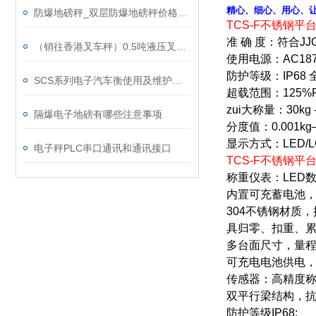
精心、细心、用心、
防爆地磅秤_双层防爆地磅秤价格_10吨防爆电子地上衡
TCS-F不锈钢平
准 确 度：符合JJ
（销往香港叉车秤）0.5吨液压叉车秤、1吨防暴叉车秤、2吨不锈钢叉车秤、3吨带打印叉车秤
使用电源：AC187
防护等级：IP68 
SCS系列电子汽车衡使用及维护保养
超载范围：125%F.
zui大称量：
30kg
隔爆电子地磅有哪些注意事项
分
度
值：
0.001kg
显示方式：
LED/
电子秤PLC串口通讯和通讯接口
TCS-F不锈钢平
称重仪表：
LED
内置可充蓄电池
304
不锈钢材质
，
具归零、扣重、
多台面尺寸，量程
可充电电池供电
传
感
器：高精度
双平行梁结构，
防护等级
IP68;