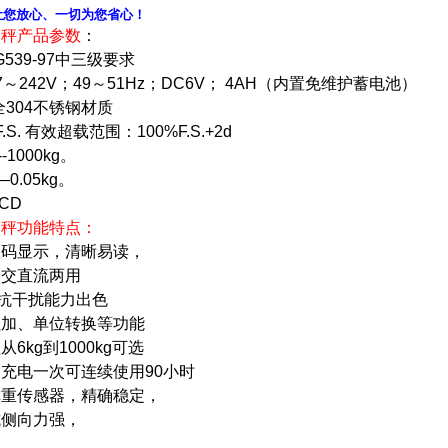
让您放心、一切为您省心！
台秤产品参数
：
G539-97中三级要求
～242V；49～51Hz；DC6V； 4AH（内置免维护蓄电池）
全304不锈钢材质
S. 有效超载范围：100%F.S.+2d
--1000kg
。
—0.05kg
。
LCD
台秤功能特点：
数码显示，清晰易读，
，交直流两用
抗干扰能力出色
累加、单位转换等功能
从6
kg
到
1000kg
可选
，充电一次可连续使用
90
小时
称重传感器，精确稳定，
抗侧向力强，