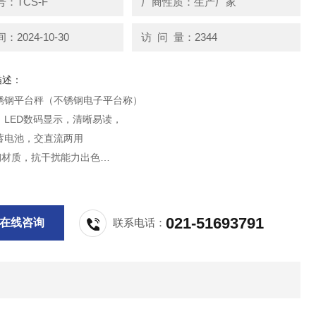
：TCS-F
厂商性质：生产厂家
2024-10-30
访 问 量：2344
描述：
不锈钢平台秤（不锈钢电子平台称）
：LED数码显示，清晰易读，
蓄电池，交直流两用
钢材质，抗干扰能力出色
扣重、累加、单位转换等功能
，量程从6kg到1000kg可选；
021-51693791
在线咨询
联系电话：