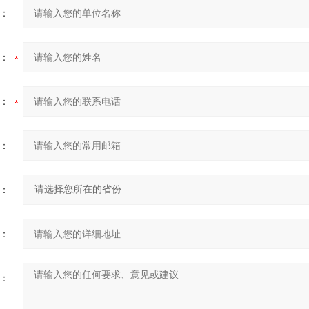
：
：
：
：
：
：
：