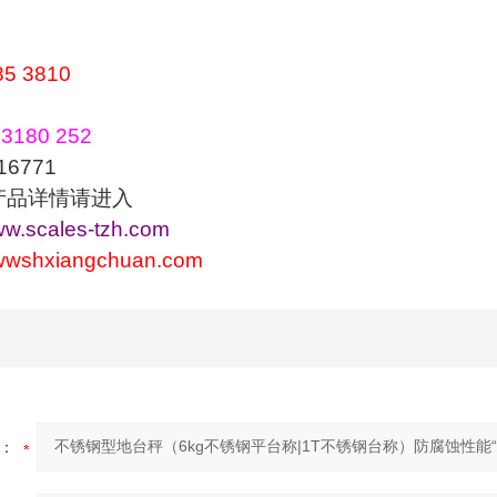
85 3810
3180 252
771
产品详情请进入
www.scales-tzh.com
wwwshxiangchuan.com
：