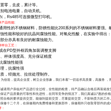
，置零，去皮，累计等。
判别电池电量，自动关机。
2c
，
Rs485
可连接微型打印机。
:
秤产品性能
通用性的不锈钢材料，防锈性能比200系列的不锈钢材料要强。耐高温
蚀性能和较好的抗晶间腐蚀性能。对氧化性酸，在实验中得出：浓
大部分亦具有良好的耐腐蚀能力。
秤秤台工艺：
或在
PD
型外框四角加装调整支脚
焊、
秤体强度高
、充分保证精度
抗腐蚀性能强
处理，抗腐性强
材质，经抛光、拉丝处理制作。
：
为创造，提高企业度，树立企业形象，我们本着“一切追求高质量，高服务 ，用户
们诚请用户亲临对产品进行全过程，全性能的检查，待产品确认合格后再装箱发
了保证产品质量的可靠性和先进性，在同等竞争的情况下，我们真诚以*惠的价
按照合格的要求提供交货。能做到提前交货，尽量提前交货，不影响贵方的工作
产品保修十二个月，在保修期内免费维修和更换部件，保修期外只收取零部件的成
秤：