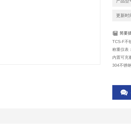
产品型号
更新时间：
简要
TCS-F
称重仪表
内置可充
304不锈
具归零、
多台面尺寸