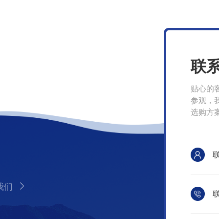
联
贴心的
参观，
选购方
我们
联