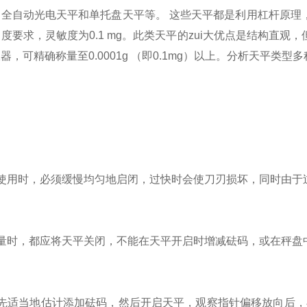
、全自动光电天平和单托盘天平等。 这些天平都是利用杠杆原理
度要求，灵敏度为0.1 mg。此类天平的zui大优点是结构直
器，可精确称量至0.0001g （即0.1mg）以上。分析天平类
用时，必须缓慢均匀地启闭，过快时会使刀刃损坏，同时由于
时，都应将天平关闭，不能在天平开启时增减砝码，或在秤盘
适当地估计添加砝码，然后开启天平，观察指针偏移放向后，再