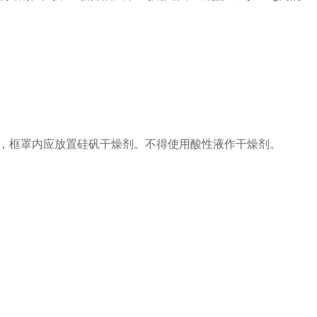
，框罩内应放置硅矾干燥剂。不得使用酸性液作干燥剂。