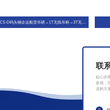
CS-D码头钢企运船货吊磅→1T无线吊称→3T无线吊挂称→5T无线钩头称→10T无线吊钩称
联
贴心的
参观，
选购方