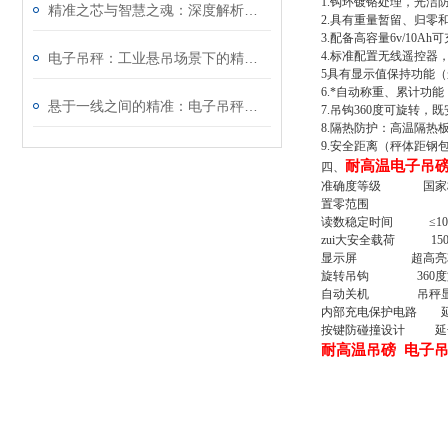
1.
钩环镀铬处理，光洁
精准之芯与智慧之魂：深度解析蓝箭电子秤的品牌魅力与工业应用价值
2.
具有重量暂留、归零
3.
配备高容量6v/10A
4.
标准配置无线遥控器
电子吊秤：工业悬吊场景下的精准计量“空中卫士”
5
具有显示值保持功能（
6.
*自动称重、累计功能
悬于一线之间的精准：电子吊秤技术与应用全解析
7.
吊钩360度可旋转，
8.
隔热防护：高温隔热
9.
安全距离
（
秤体距钢
耐高温电子吊
四、
准确度等级 国家标准Ⅲ
置零范围
读数稳定时间 ≤10
zui大安全载荷 150
显示屏
超高亮30
旋转
吊钩
360度旋
自动关机 吊秤显示
内部充电保护电路 
按键防碰撞设计 延
耐高温吊磅 电子吊