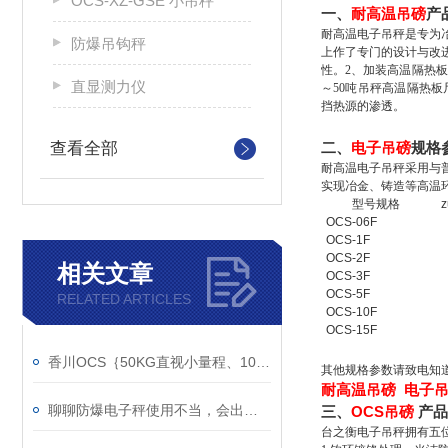
OCS-XZ-GSE 小吊秤
一、
耐高温吊磅
产
耐高温电子吊秤是
专为
防爆吊钩秤
上作了专门的设计与改
性。
2、
加装高温隔热板
直显测力仪
～50吨吊秤高温隔热板尺寸
挡热源的渗透
。
查看全部
二、
电子吊磅
规格
耐高温
电子吊秤
采用与
实现冶金、铸造等高温
型号规格
OCS-06F
OCS-1F
OCS-2F
相关文章
OCS-3F
OCS-5F
RELATED ARTICLES
OCS-10F
OCS-15F
香川OCS｛50KG直视小量程、10吨直视型吊钩秤｝出口慕尼黑
其他规格参数请致电知
耐高温吊磅 电子吊
聊聊防爆电子秤使用不当，会出现哪些问题？
三、
OCS吊磅
产品
台之衡电子吊秤拥有
五