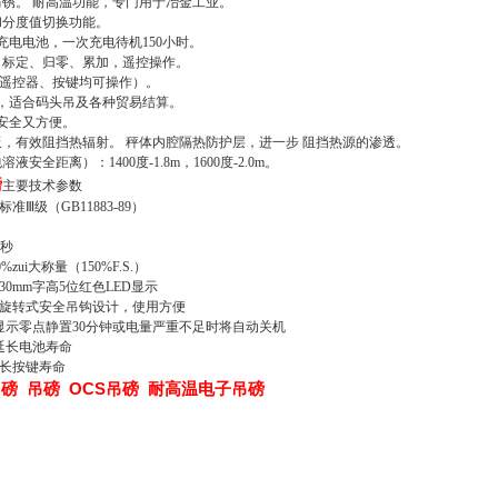
防锈。
耐高温功能，专门用于冶金工业。
和分度值切换功能。
h可充电电池，一次充电待机150小时。
，标定、归零、累加，遥控操作。
遥控器、按键均可操作）。
，适合码头吊及各种贸易结算。
既安全又方便。
板，有效阻挡热辐射。
秤体内腔隔热防护层，进一步
阻挡热源的渗透。
包溶液安全距离
）
：1400度-1.8m，1600度-2.0m。
磅
主要
技术参数
级（GB11883-89）
秒
%zui大称量
（
150%F.S.
）
mm字高5位红色LED显示
转式安全吊钩设计，使用方便
零点静置30分钟或电量严重不足时将自动关机
延长电池寿命
长按键寿命
磅 吊磅 OCS吊磅 耐高温电子吊磅