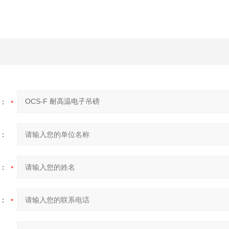
：
：
：
：