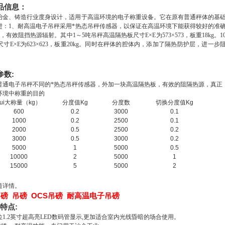
品信息：
冶金、铸造行业度身设计，适用于高温环境
的电子称重设备
。它在原有普通秤体的基
进：
1、耐高温电子吊秤
采用*热态吊秤传感器，以保证在高温环境下能获得较好的准
，有效阻挡热源辐射。
其中
1～5吨吊秤高温隔热板尺寸E×E为573×573，板重18kg。1
E×E为623×623，板重20kg。
同时在
秤体的腔体内，添加了隔热防护层，进一步
参数
:
普通电子吊秤不同的
*热态吊秤传感器
，外加一块高温隔热板，有效的阻隔热源，真正
环境中称重的目的
zui大称量（kg）
分度值Kg
分度数
切换
分度值Kg
600
0.2
3000
0.1
1000
0.2
2500
0.1
2000
0.5
2500
0.2
3000
0.5
3000
0.2
5000
1
5000
0.5
10000
2
5000
1
15000
5
5000
2
道详情。
磅 吊磅 OCS吊磅 耐高温电子吊磅
特点:
位1.2英寸超高亮LED数码管显示,
更加
适合室内光线昏暗的场合使用。