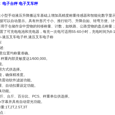
称
电子台秤
电子叉车秤
小型手动液压升降搬运车基础上增加高精度称重传感器和智能化数字显
据可以自动显示。具有外形尺寸小、推行轻巧、升降自如、转弯方便、计
要用于仓储作业中货物的转移称量、计数，如铁路、公路货物的盘点称量
可充电电池和充电器，每充一次电可适用55-60小时，充电时间为8-12
称-液压叉车电子秤,液压叉车电子称
车
述:
任意位置均称量准确。
，秤重内部灵敏度达1/600,000。
能。
用方式供选择。
能，确保精准度。
防震动软件滤波功能。
重、自动扣重设定功能。
换功能。
、港斤、台斤、百分比、PCS、秤重单位供选择。
mm字幕并具有自动背光功能。
T,2T,2.5T,3T
 :