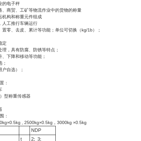
业的电子秤
路、商贸、工矿等物流作业中的货物的称量
运机构和称重元件组成
，人工推行车辆运行
、置零、去皮、累计等功能；单位可切换（kg/1b）；
稳定
处理，具有防腐、防锈等特点；
升、下降和移动等功能；
选；
用户自选）；
置：
车
A）型称重传感器
器
围：
00kg×0.5kg , 2500kg×0.5kg，3000kg ×0.5kg
NDP
t
2; 3;