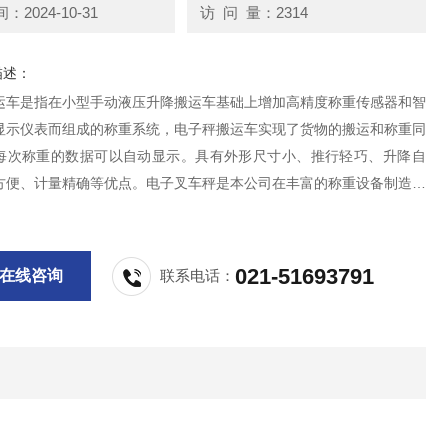
2024-10-31
访 问 量：2314
描述：
运车是指在小型手动液压升降搬运车基础上增加高精度称重传感器和智
显示仪表而组成的称重系统，电子秤搬运车实现了货物的搬运和称重同
每次称重的数据可以自动显示。具有外形尺寸小、推行轻巧、升降自
方便、计量精确等优点。电子叉车秤是本公司在丰富的称重设备制造经
上研制而成，主 要用于仓储作业中货物的转移称量、计数，如铁路、
的盘点称量；工矿企业成品库、半成品库货物出入
021-51693791
在线咨询
联系电话：