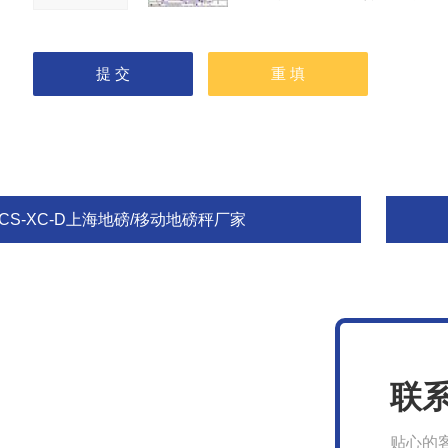
CS-XC-D上海地磅/移动地磅秤厂家
联
贴心的