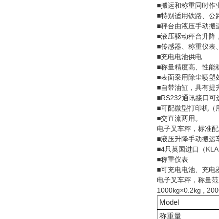
■搬运和称重同时作
■特别适用铁路、公
■秤台由液压手动搬
■液压驱动秤台升降
■传感器、称重仪表
■充电电池供电
■称量精度高、性能
■表面采用除尘喷塑
■自带油缸，具有提
■RS232通讯接口可
■可配微型打印机（
■交直流两用。
电子叉车秤，标准配
■液压升降手动搬运
■4只英国进口（KL
■称重仪表
■可充电电池、充电
电子叉车秤，称量范
1000kg×0.2kg , 20
Model
称重量