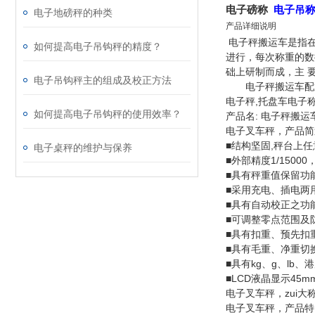
电子磅称
电子吊
电子地磅秤的种类
产品详细说明
电子秤搬运车是指在
如何提高电子吊钩秤的精度？
进行，每次称重的数
础上研制而成，主 
电子吊钩秤主的组成及校正方法
电子秤搬运车配置了
电子秤,托盘车电子
如何提高电子吊钩秤的使用效率？
产品名: 电子秤搬运
电子叉车秤，产品简
■结构坚固,秤台上
电子桌秤的维护与保养
■外部精度1/15000
■具有秤重值保留功
■采用充电、插电两
■具有自动校正之功
■可调整零点范围及
■具有扣重、预先扣
■具有毛重、净重切
■具有kg、g、lb
■LCD液晶显示45
电子叉车秤，zui大称重:1
电子叉车秤，产品特点