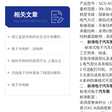
产品型号：SCS-XC
量程范围：30t ,50t,60t
相关文章
精度等级：国家标准Ⅲ
电气方式：模拟式/
RELATED ARTICLES
检修面板：开板结
承载结构：采用U形
结构紧固耐用，表
浙江蓝箭吊钩秤在生活中有哪些应用？
一、
标准电子汽车
标准式电子汽车衡
电子吊钩秤，挂钩秤
工艺简单、快速。
安装传感器部位及
旋转吊钩秤的使用方法 上海台之衡工贸有限公司
1.电气部分具有模
2.可选配打印机、
无线电子吊秤避免了线缆纠缠和安装困难的问题
3.无基坑或有基坑
4.多种防爆模式可
电子吊钩称
二、
标准电子汽车
标准式电子
汽车衡
标准配置：
高强度整体秤台（
香川XC-A高精度