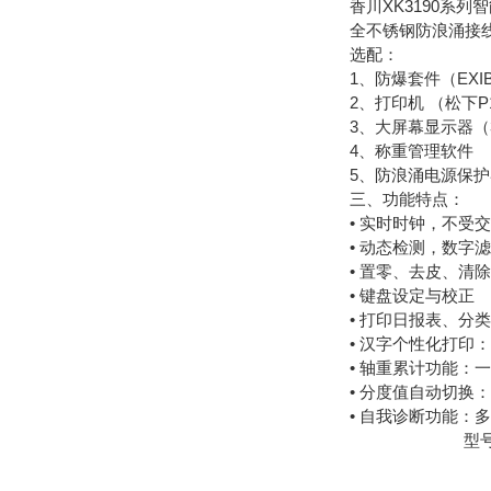
香川XK3190系
全不锈钢防浪涌接线
选配：
1、防爆套件（EXIBII
2、打印机 （松下P
3、大屏幕显示器（
4、称重管理软件
5、防浪涌电源保护
三、功能特点：
• 实时时钟，不受
• 动态检测，数字
• 置零、去皮、清
• 键盘设定与校正
• 打印日报表、
• 汉字个性化打
• 轴重累计功能：
• 分度值自动切换
• 自我诊断功能：
型号规