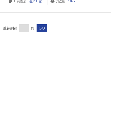
B
厂商性质：
生产厂家
浏览量：
1872
末页 跳转到第
页