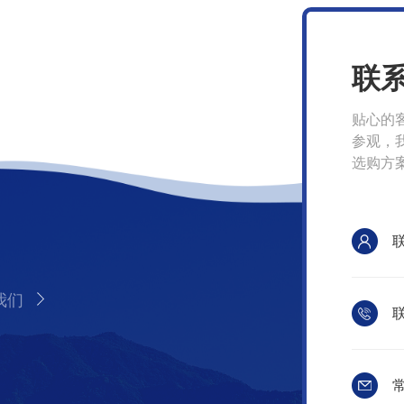
联
贴心的
参观，
选购方
我们
联
常