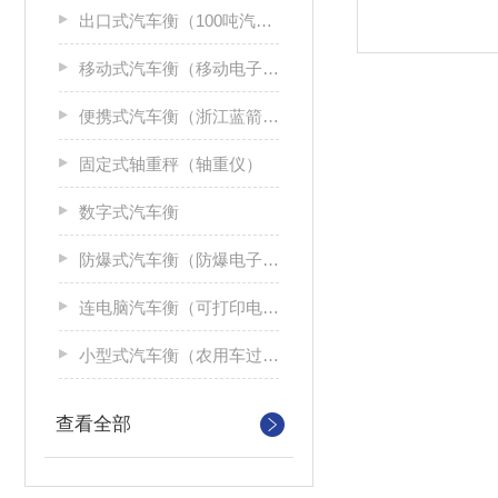
出口式汽车衡（100吨汽车磅秤）
移动式汽车衡（移动电子汽车衡）
便携式汽车衡（浙江蓝箭便携式汽车衡）
固定式轴重秤（轴重仪）
数字式汽车衡
防爆式汽车衡（防爆电子汽车衡）
连电脑汽车衡（可打印电子汽车衡）
小型式汽车衡（农用车过磅秤）
查看全部