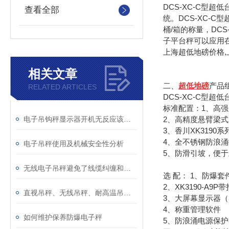
DCS-XC-C
型超低
查看全部
统。
DCS-XC-C
型
桶
/
箱的称量，
DCS
子平台秤
可以应用
上海超低地磅价格,
相关文章
二、
超低地磅
产品
RELATED ARTICLES
DCS-XC-C
型超低
标准配置：
1
、高强
电子吊钩秤显示器开机无反应该怎么办？
2
、高精度悬臂梁式
3
、香川
XK3190
系
4
、全不锈钢防浪涌
电子吊秤使用及机械安全性分析
5
、防滑引坡，便于
无线电子吊秤避免了线缆纠缠和安装困难的问题
选
配：
1
、防爆套
2
、
XK3190-A9P
带
直视吊秤、无线吊秤、耐高温吊秤、直视小量程分类及用途
3
、大屏幕显示器（
4
、称重管理软件
如何维护保养防爆电子秤
5
、防浪涌电源保护