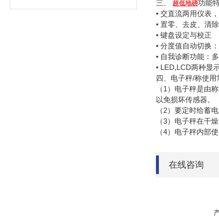
三、
功能
超低地磅
• 交直流两用仪表
• 置零、去皮、清
• 键盘设定与校正
• 分度值自动切换
• 自我诊断功能：
•
LED,LCD
两种显
四、电子秤
/
称使用
（1）
电子秤是由称
以免损坏传感器。
（2）
要定时给蓄电
（3）
电子秤在干燥
（4）
电子秤内部使
在线咨询