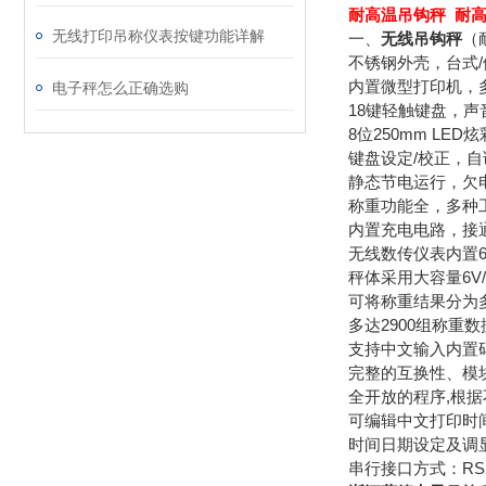
耐高温吊钩秤 耐高
无线打印吊称仪表按键功能详解
一、
无线吊钩秤
（
不锈钢外壳，台式
内置微型打印机，
电子秤怎么正确选购
18键轻触键盘，
8位250mm LE
键盘设定/校正，
静态节电运行，欠
称重功能全，多种
内置充电电路，接
无线数传仪表内置6
秤体采用大容量6V
可将称重结果分为多
多达2900组称重
支持中文输入内置
完整的互换性、模
全开放的程序,根
可编辑中文打印时
时间日期设定及调
串行接口方式：RS