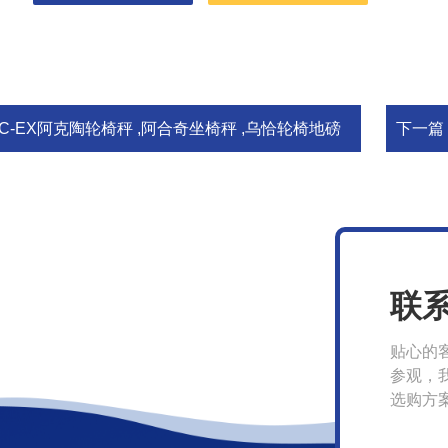
XC-EX阿克陶轮椅秤 ,阿合奇坐椅秤 ,乌恰轮椅地磅
下一篇
联
贴心的
参观，
选购方