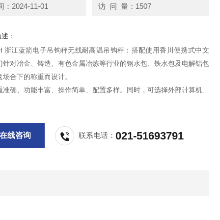
2024-11-01
访 问 量：1507
描述：
C-H 浙江蓝箭电子吊钩秤无线耐高温吊钩秤：搭配使用香川便携式中文
门针对冶金、铸造、有色金属冶炼等行业的钢水包、铁水包及电解铝包
盘场合下的称重而设计。
重准确、功能丰富、操作简单、配置多样。同时，可选择外部计算机、
大屏幕等外围设备实现称重数据的记录、存储、远距离显示等功能。
电子吊钩秤
021-51693791
在线咨询
联系电话：