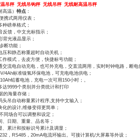
温吊秤 无线吊钩秤 无线吊秤 无线耐高温吊秤
耐高温）
特点
：
/便携式两用仪表；
多种磅单格式；
声音反馈，中文光标指示；
D炫彩背光液晶显示；
自诊断功能；
电压和静态称重超时自动关机；
工作模式，去皮方便，快捷标号功能；
通交流电自动充电，也可外充电，交直流两用，实时时钟电路，断电
V/4Ah标准镍氢环保电池，可充电电池供电；
/10Ah铅蓄电池，充电一次可用150小时；。
达9999个类别并分类统计和打印
数据的海量存储；
码头吊自动称量累计程序,支持中文输入；
块化的设计,维修变得更简单；
据不同场合可以调整和设定；
间、日期、重量、品名等；
显、累计和按标识号累计及调显；
232，RS485，20mA电流环输出。可接计算机/大屏幕等外设；