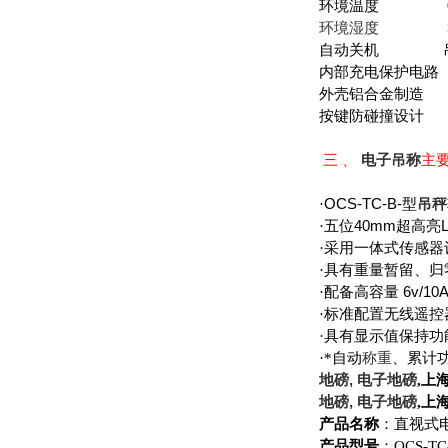
环境温度
30
环境湿度
自动关机
内部充电保护电路
外壳铝合金制造
按键防碰撞设计
三﹑
电子吊称
主
OCS-TC-B-
·
型
吊秤
40mm
·五位
超高亮
·采用一体式传感器
·具有重量暂留、
6v/10
·配备高容量
·标准配置无线遥
·具有显示值保持功
·*自动
称重
、累计
,
地磅
电子地磅
,
上
,
地磅
电子地磅
,
上
产品名称
：
直视式
产品型号
：
OCS-TC