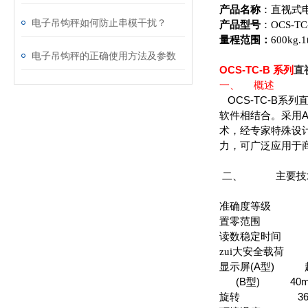
产品名称
：
直视式
电子吊钩秤如何防止串模干扰？
产品型号
：
OCS-TC
量程范围：
600kg
.1
电子吊钩秤的正确使用方法及参数
OCS-TC-B
系列
直
一、
概述
OCS-TC-B
系列
A
软件相结合。采用
术，经专家特殊设
力，可广泛应用于
二、
主要技
准确度等级
10
置零范围
读数稳定时间
1
zui大安全载荷
(
A
)
显示屏
型
(
B
)
40m
型
36
旋转