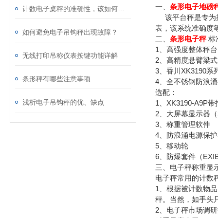
一、
条形电子地磅
计数电子桌秤的准确性，该如何校准？
该平台秤是专为搬
表，该系统准确度
如何避免电子吊钩秤出现故障？
二、
条形电子秤
标
1、高强度整体秤台
无线打印吊称仪表按键功能详解
2、高精度悬臂梁
3、香川XK3190
条形秤有哪些注意事项
4、全不锈钢防浪涌
选配：
浅析电子吊钩秤的优、缺点
1、XK3190-A9
2、大屏幕显示器（
3、称重管理软件
4、防浪涌电源保护
5、移动轮
6、防爆套件（EXIBII
三、电子秤称重显
电子秤常用的计数
1、根据被计数物
秤。当然，如手头
2、电子秤市场调研提