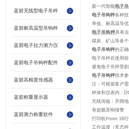
新一代智能
电子吊
蓝箭无线型电子吊秤
电子吊钩秤
各种技
率低、耐高温等优
蓝箭耐高温型吊钩秤
电子吊钩秤
具有
煤炭、矿山等各个
蓝箭电子拉力测力仪
电子吊钩秤
的正确
电子吊秤在使用前
蓝箭电子吊钩秤配件
避免电子吊秤受剧
电子吊钩秤
技术参
蓝箭高精度传感器
注：可根据客户需
秤体
和
仪表内
：
D
蓝箭称重显示器
无线传输
：
开阔地
有超载音响报警
蓝箭测力称重软件
打印机
Printer
16
行
工作温度（常态秤