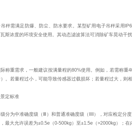
吊秤需满足防爆、防尘、防水要求。某型矿用电子吊秤采用IP67防
瓦斯浓度的环境安全使用。其动态滤波算法可消除矿车晃动干扰，
际称重需求，一般建议按满量程的80%使用。例如，若需称重4
1.5倍）。若量程过小，可能导致传感器过载损坏；若量程过大，
场景定标准
级分为中准确度级（Ⅲ）和普通准确度级（IIII），对应检定分度值
g，最大允许误差为±0.5e（0-500kg）至±1.5e（>2000kg