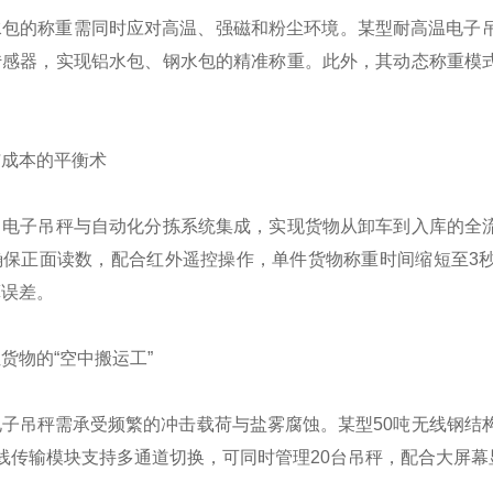
水包的称重需同时应对高温、强磁和粉尘环境。某型耐高温电子吊
传感器，实现铝水包、钢水包的精准称重。此外，其动态称重模
与成本的平衡术
电子吊秤与自动化分拣系统集成，实现货物从卸车到入库的全流程
确保正面读数，配合红外遥控操作，单件货物称重时间缩短至3秒
算误差。
货物的“空中搬运工”
子吊秤需承受频繁的冲击载荷与盐雾腐蚀。某型50吨无线钢结
线传输模块支持多通道切换，可同时管理20台吊秤，配合大屏