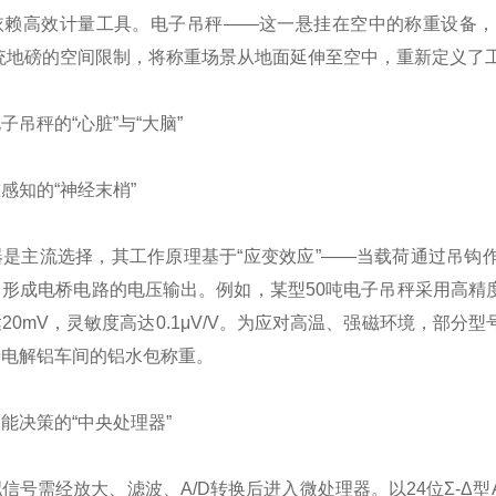
依赖高效计量工具。电子吊秤——这一悬挂在空中的称重设备，以
统地磅的空间限制，将称重场景从地面延伸至空中，重新定义了
吊秤的“心脏”与“大脑”
感知的“神经末梢”
器是主流选择，其工作原理基于“应变效应”——当载荷通过吊钩
形成电桥电路的电压输出。例如，某型50吨电子吊秤采用高精度
20mV，灵敏度高达0.1μV/V。为应对高温、强磁环境，部
于电解铝车间的铝水包称重。
能决策的“中央处理器”
信号需经放大、滤波、A/D转换后进入微处理器。以24位Σ-Δ型A