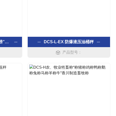
台之衡品牌“10吨电子汽车磅”见证质量每一刻“200吨汽车地磅厂商”香川欢迎您
DCS-L-EX 防爆液压油桶秤
产品型号：