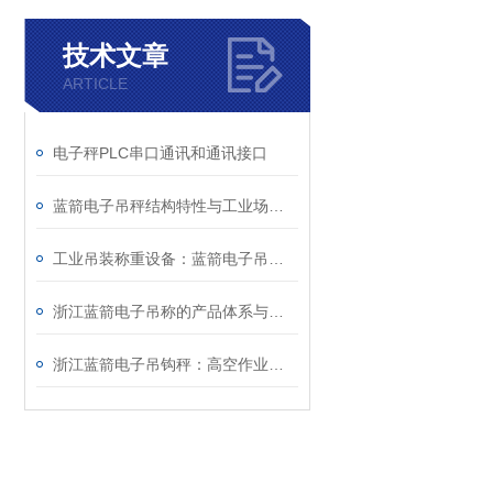
技术文章
ARTICLE
电子秤PLC串口通讯和通讯接口
蓝箭电子吊秤结构特性与工业场景实操应用技术详解
工业吊装称重设备：蓝箭电子吊秤技术特性与运维规范
浙江蓝箭电子吊称的产品体系与智能化功能特点分析
浙江蓝箭电子吊钩秤：高空作业中的可靠称重方案