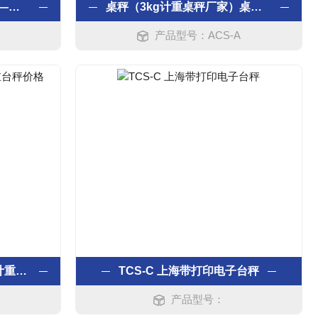
计数称“计数桌秤|计数桌称——计数电子秤|计数电子称”香川制
桌秤（3kg计重桌秤厂家）桌称“30kg计重桌称价钱”专为工业制造
产品型号：ACS-A
上海tcs电子台秤,500公斤计重台秤价格
TCS-C 上海带打印电子台秤
产品型号：