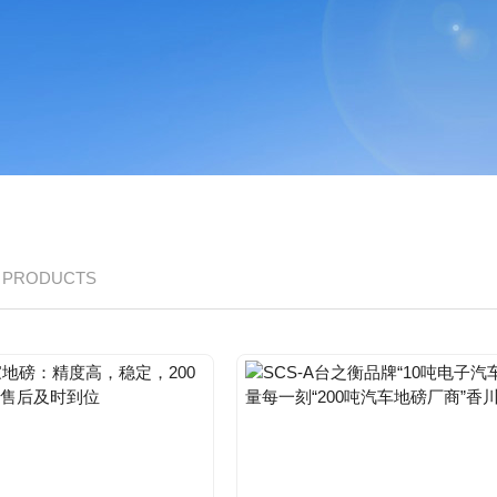
/ PRODUCTS