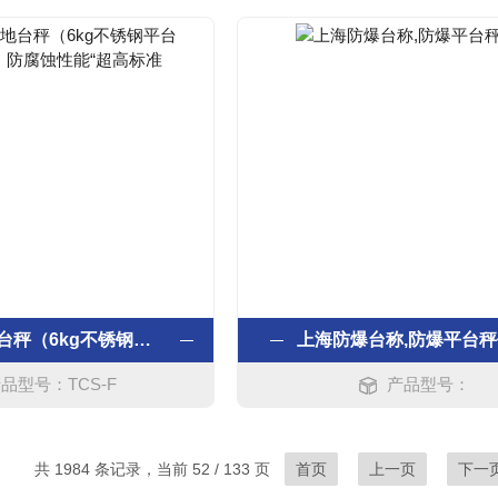
不锈钢型地台秤（6kg不锈钢平台称|1T不锈钢台称）防腐蚀性能“超高标准
上海防爆台称,防爆平台
品型号：TCS-F
产品型号：
共 1984 条记录，当前 52 / 133 页
首页
上一页
下一