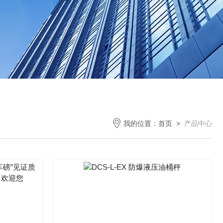
我的位置：
首页
>
产品中心