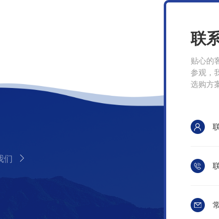
联
贴心的
参观，
选购方
我们
联
常