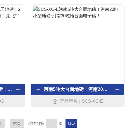
称动物“磅”1吨牲畜电子地磅！2吨畜牧电子磅秤！3吨电子牲畜地秤！湖北*！
河南5吨大台面地磅！河南20吨小型地磅·河南30吨地台面电子磅！
A6
产品型号：SCS-XC-E
页
末页
跳转到第
页