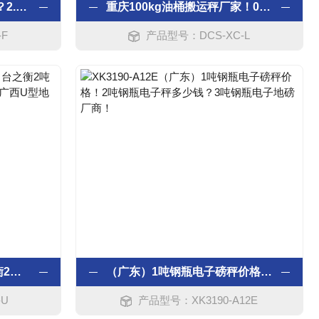
四川3吨叉车带电子秤厂家？2.5吨电子叉车秤；2吨液压叉车秤，1吨计重叉车秤；
重庆100kg油桶搬运秤厂家！0.5吨油桶车搬运秤！500kg手动液压油桶车秤!
-F
产品型号：DCS-XC-L
香川1吨U形电子秤；台之衡2吨U形电子磅；田宫3吨U形地磅秤：广西U型地秤销售厂商
（广东）1吨钢瓶电子磅秤价格！2吨钢瓶电子秤多少钱？3吨钢瓶电子地磅厂商！
-U
产品型号：XK3190-A12E