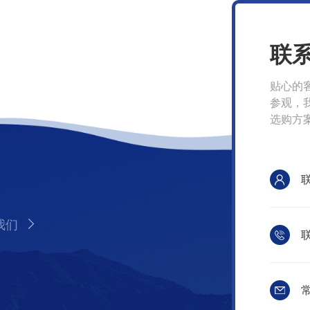
联
贴心的
参观，
选购方
我们
联
常