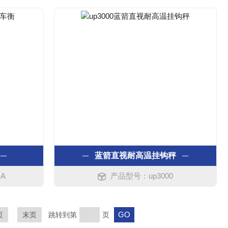
蓝箭直视耐高温挂钩秤
-A
产品型号：up3000
页
末页
跳转到第
页